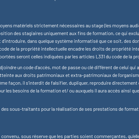
yens matériels strictement nécessaires au stage (les moyens audiov
sition des stagiaires uniquement aux fins de formation, ce qui exclut
 d’introduire, dans quelque système informatisé que ce soit, des don
code de la propriété intellectuelle encadre les droits de propriété int
rtées seront celles indiquées par les articles L331 du code de la prop
adjoindre un code d’accès, mot de passe ou clé différent de celui qui a
teinte aux droits patrimoniaux et extra-patrimoniaux de l’organisme
façon, il s’interdit de falsifier, dupliquer, reproduire directement o
r les besoins de la formation et/ ou auxquels il aura accès ainsi qu
 des sous-traitants pour la réalisation de ses prestations de format
est convenu, sous réserve que les parties soient commerçantes, qu’ell