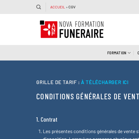
Passer
ACCUEIL
»
CGV
au
contenu
FORMATION
GRILLE DE TARIF :
À TÉLÉCHARGER ICI
CONDITIONS GÉNÉRALES DE VEN
1. Contrat
Les présentes conditions générales de vente s’
disposition. Lorsqu’une personne physique entrep