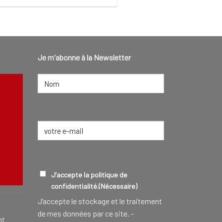
Je m'abonne à la Newsletter
NOM
(NÉCESSAIRE)
Nom
E-
mail
(Nécessaire)
CONSEILLER FUNÉRAIRE
EN SAVOIR
RGPD
(NÉCESSAIRE)
J’accepte la politique de
confidentialité.
(Nécessaire)
J‘accepte le stockage et le traitement
de mes données par ce site. -
nt