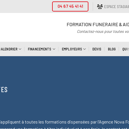
04 67 45 41 41
ESPACE STAGIA
FORMATION FUNERAIRE & AI
Contactez-nous pour toutes vo
CALENDRIER
FINANCEMENTS
EMPLOYEURS
DEVIS
BLOG
QUI
TES
appliquent à toutes les formations dispensées par l’Agence Nova For
rend une formation à titre individuel et à ses frais, le contrat est 