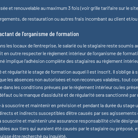
sée et renouvelable au maximum 3 fois (voir grille tarifaire sur le si
rgements, de restauration ou autres frais incombant au client et/ou 
ractant de l’organisme de formation
s les locaux de l’entreprise, le salarié ou le stagiaire reste soumis au
doit en outre respecter le règlement intérieur de l’organisme de forma
é implique l’adhésion complète des stagiaires au règlement intérieu
et régularité le stage de formation auquel il est inscrit. Il s’oblige à 
 que les absences non autorisées et non reconnues valables, tout co
e dans les conditions prévues par le règlement intérieur ou les prése
défaut ou le manque d’assiduité et de régularité sera sanctionné par 
ge à souscrire et maintenir en prévision et pendant la durée du stage
irects et indirects susceptibles d’être causés par ses agissements
t à souscrire et maintenir une assurance responsabilité civile dési
bles aux tiers qui auraient été causés par le stagiaire ou préposé, 
puisse être recherché ou inquiété.