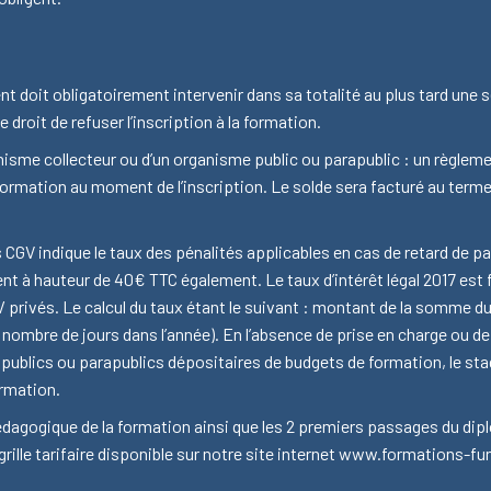
nt doit obligatoirement intervenir dans sa totalité au plus tard une 
 droit de refuser l’inscription à la formation.
anisme collecteur ou d’un organisme public ou parapublic : un règlem
ormation au moment de l’inscription. Le solde sera facturé au terme 
 CGV indique le taux des pénalités applicables en cas de retard de p
ent à hauteur de 40€ TTC également. Le taux d’intérêt légal 2017 est f
/ privés. Le calcul du taux étant le suivant : montant de la somme d
e nombre de jours dans l’année). En l’absence de prise en charge ou de
ublics ou parapublics dépositaires de budgets de formation, le stagiai
ormation.
dagogique de la formation ainsi que les 2 premiers passages du di
e grille tarifaire disponible sur notre site internet www.formations-f