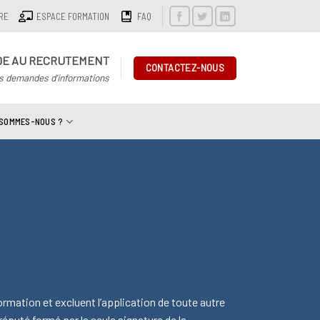
IRE
ESPACE FORMATION
FAQ
DE AU RECRUTEMENT
CONTACTEZ-NOUS
s demandes d'informations
 SOMMES-NOUS ?
mation et excluent l’application de toute autre
réputé formé par la seule signature de la