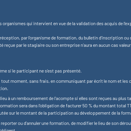
organismes qui intervient en vue de la validation des acquis de l’ex
a réception, par l’organisme de formation, du bulletin d’inscription o
té reçue par le stagiaire ou son entreprise n’aura en aucun cas valeur 
e si le participant ne s’est pas présenté.
 tout moment, sans frais, en communiquant par écrit le nom et les
tion.
lieu à un remboursement de l’acompte si elles sont reçues au plus tar
ormation sera dans l’obligation de facturer 50 % du montant total TTC
tée sur le montant de la participation au développement de la form
 reporter ou d’annuler une formation, de modifier le lieu de son déro
obligent.