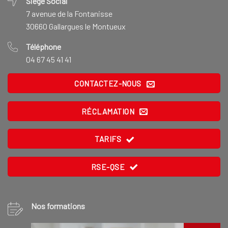
Siège Social
7 avenue de la Fontanisse
30660 Gallargues le Montueux
Téléphone
04 67 45 41 41
CONTACTEZ-NOUS
RÉCLAMATION
TARIFS
RSE-QSE
Nos formations