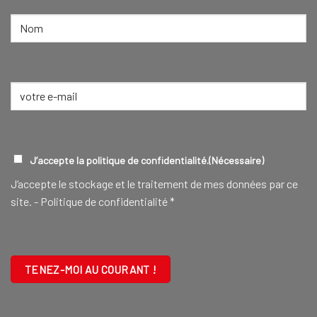
NOM
(NÉCESSAIRE)
Nom
E-
mail
(Nécessaire)
RGPD
(NÉCESSAIRE)
J’accepte la politique de confidentialité.
(Nécessaire)
J‘accepte le stockage et le traitement de mes données par ce
site. -
Politique de confidentialité
*
CAPTCHA