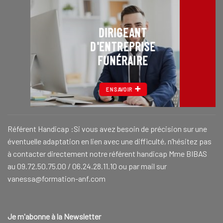
CONSEILLER FUNÉRAIRE
EN SAVOIR
Référent Handicap :Si vous avez besoin de précision sur une
éventuelle adaptation en lien avec une difficulté, n’hésitez pas
à contacter directement notre référent handicap Mme BIBAS
au 09.72.50.75.00 / 06.24.28.11.10 ou par mail sur
vanessa@formation-anf.com
Je m'abonne à la Newsletter