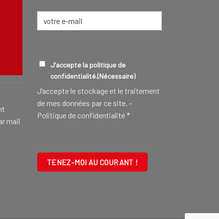
E-
mail
(Nécessaire)
CONSEILLER FUNÉRAIRE
EN SAVOIR
RGPD
(NÉCESSAIRE)
J’accepte la politique de
confidentialité.
(Nécessaire)
J‘accepte le stockage et le traitement
de mes données par ce site. -
nt
Politique de confidentialité
*
ar mail
CAPTCHA