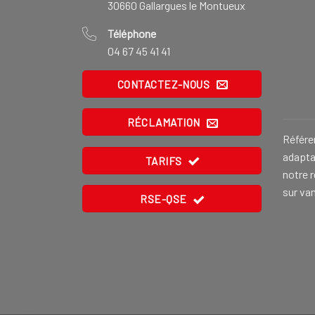
30660 Gallargues le Montueux
Téléphone
04 67 45 41 41
CONTACTEZ-NOUS
RÉCLAMATION
Référe
adaptat
TARIFS
notre 
sur va
RSE-QSE