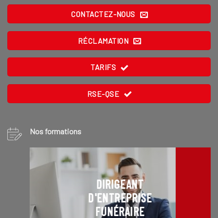
CONTACTEZ-NOUS
RÉCLAMATION
TARIFS
RSE-QSE
Nos formations
DIRIGEANT
D'ENTREPRISE
FUNÉRAIRE