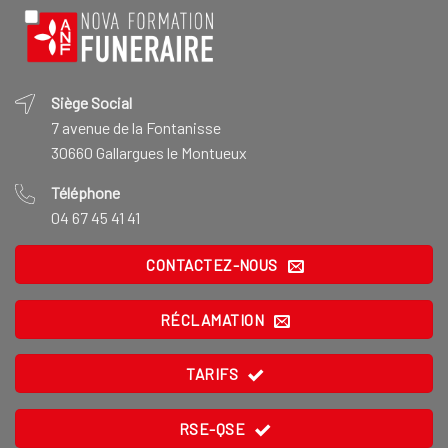
Siège Social
7 avenue de la Fontanisse
30660 Gallargues le Montueux
Téléphone
04 67 45 41 41
CONTACTEZ-NOUS
RÉCLAMATION
TARIFS
RSE-QSE