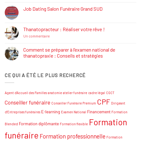
:
Définition,
Job Dating Salon Funéraire Grand SUD
Rôle
Aucun
et
commentaire
Formations
sur
Job
Thanatopracteur : Réaliser votre rêve !
Dating
Salon
sur
Un commentaire
Funéraire
Thanatopracteur
Grand
:
SUD
Réaliser
Comment se préparer à l’examen national de
votre
thanatopraxie : Conseils et stratégies
rêve
!
Aucun
commentaire
sur
CE QUI A ÉTÉ LE PLUS RECHERCÉ
Comment
se
préparer
à
l’examen
Agent d'Accueil des Familles
anatomie
atelier funéraire
cadre légal
CGCT
national
de
CPF
Conseiller funéraire
thanatopraxie
Conseiller Funéraire Premium
Dirigeant
:
Conseils
E-learning
Financement
d'Entreprises funéraires
Examen National
Formation
et
Formation
stratégies
Formation diplômante
Blended
Formation flexible
funéraire
Formation professionnelle
Formation