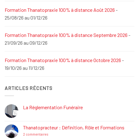
Formation Thanatopraxie 100% à distance Août 2026
-
25/08/26 au 01/12/26
Formation Thanatopraxie 100% à distance Septembre 2026
-
21/09/26 au 09/12/26
Formation Thanatopraxie 100% à distance Octobre 2026
-
19/10/26 au 11/12/26
ARTICLES RÉCENTS
La Réglementation Funéraire
Aucun
commentaire
sur
La
Thanatopracteur : Définition, Rôle et Formations
Réglementation
Funéraire
sur
2 commentaires
Thanatopracteur