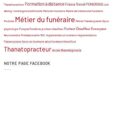
Formation à distance
France Travail
FUNEROAD
Thanatopracteur
Job
dating
L'intelligence artificielle
Marbrier funéraire
Maître de Cérémonie funéraire
Métier du funéraire
Modules
Métier Thanatopraxie
Opco
Porteur Chauffeur Fossoyeur
physiologie
Pompes Funèbres
porteur chauffeur
Reconversion Professionnelle
RSE
réglementation funéraire
réglementation
Thanatopraxie
Salon du funéraire
salon funéraire Grand Sud
Thanatopracteur
école thanatopraxie
NOTRE PAGE FACEBOOK