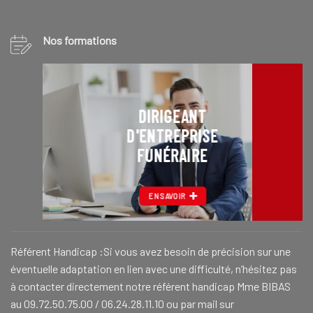
Nos formations
DIRIGEANT
D'ENTREPRISE
FUNÉRAIRE
EN SAVOIR
Référent Handicap :Si vous avez besoin de précision sur une
éventuelle adaptation en lien avec une difficulté, n’hésitez pas
à contacter directement notre référent handicap Mme BIBAS
au 09.72.50.75.00 / 06.24.28.11.10 ou par mail sur