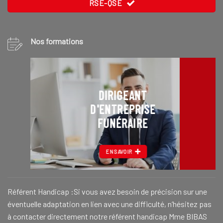
RSE-QSE
Nos formations
DIRIGEANT
D'ENTREPRISE
FUNÉRAIRE
EN SAVOIR
Référent Handicap :Si vous avez besoin de précision sur une
éventuelle adaptation en lien avec une difficulté, n’hésitez pas
à contacter directement notre référent handicap Mme BIBAS