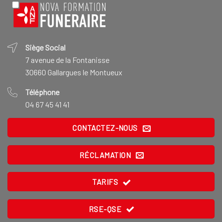
Siège Social
7 avenue de la Fontanisse
30660 Gallargues le Montueux
Téléphone
04 67 45 41 41
CONTACTEZ-NOUS
RÉCLAMATION
TARIFS
RSE-QSE