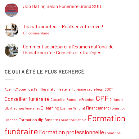
:
Définition,
Job Dating Salon Funéraire Grand SUD
Rôle
Aucun
et
commentaire
Formations
sur
Job
Thanatopracteur : Réaliser votre rêve !
Dating
Salon
sur
Un commentaire
Funéraire
Thanatopracteur
Grand
:
SUD
Réaliser
Comment se préparer à l’examen national de
votre
thanatopraxie : Conseils et stratégies
rêve
!
Aucun
commentaire
sur
CE QUI A ÉTÉ LE PLUS RECHERCÉ
Comment
se
préparer
à
l’examen
Agent d'Accueil des Familles
anatomie
atelier funéraire
cadre légal
CGCT
national
de
CPF
Conseiller funéraire
thanatopraxie
Conseiller Funéraire Premium
Dirigeant
:
Conseils
E-learning
Financement
d'Entreprises funéraires
Examen National
Formation
et
Formation
stratégies
Formation diplômante
Blended
Formation flexible
funéraire
Formation professionnelle
Formation