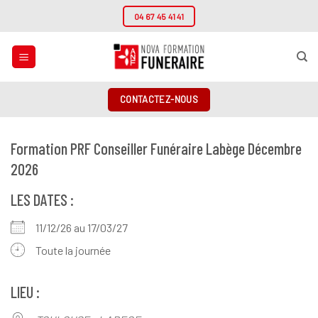
Passer
04 67 45 41 41
au
contenu
CONTACTEZ-NOUS
Formation PRF Conseiller Funéraire Labège Décembre
2026
LES DATES :
11/12/26 au 17/03/27
Toute la journée
LIEU :