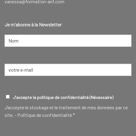
vanessa@formation-anf.com
Je m'abonne à la Newsletter
NOM
(NÉCESSAIRE)
Nom
E-
mail
(Nécessaire)
RGPD
(NÉCESSAIRE)
J’accepte la politique de confidentialité.
(Nécessaire)
J‘accepte le stockage et le traitement de mes données par ce
site. -
Politique de confidentialité
*
CAPTCHA