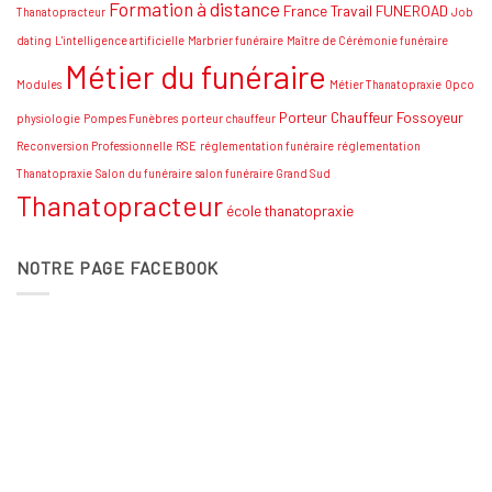
Formation à distance
France Travail
FUNEROAD
Thanatopracteur
Job
dating
L'intelligence artificielle
Marbrier funéraire
Maître de Cérémonie funéraire
Métier du funéraire
Modules
Métier Thanatopraxie
Opco
Porteur Chauffeur Fossoyeur
physiologie
Pompes Funèbres
porteur chauffeur
Reconversion Professionnelle
RSE
réglementation funéraire
réglementation
Thanatopraxie
Salon du funéraire
salon funéraire Grand Sud
Thanatopracteur
école thanatopraxie
NOTRE PAGE FACEBOOK