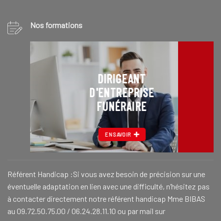
Nos formations
DIRIGEANT
D'ENTREPRISE
FUNÉRAIRE
EN SAVOIR
Référent Handicap :Si vous avez besoin de précision sur une
éventuelle adaptation en lien avec une difficulté, n’hésitez pas
à contacter directement notre référent handicap Mme BIBAS
au 09.72.50.75.00 / 06.24.28.11.10 ou par mail sur