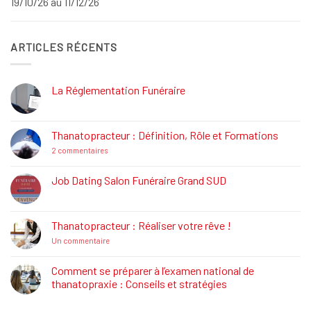
19/10/26 au 11/12/26
ARTICLES RÉCENTS
La Réglementation Funéraire
Aucun
commentaire
sur
La
Thanatopracteur : Définition, Rôle et Formations
Réglementation
Funéraire
sur
2 commentaires
Thanatopracteur
:
Définition,
Job Dating Salon Funéraire Grand SUD
Rôle
Aucun
et
commentaire
Formations
sur
Job
Thanatopracteur : Réaliser votre rêve !
Dating
Salon
sur
Un commentaire
Funéraire
Thanatopracteur
Grand
:
SUD
Réaliser
Comment se préparer à l’examen national de
votre
thanatopraxie : Conseils et stratégies
rêve
!
Aucun
commentaire