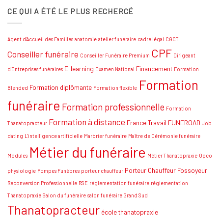
sur
CE QUI A ÉTÉ LE PLUS RECHERCÉ
Comment
se
préparer
à
l’examen
Agent d'Accueil des Familles
anatomie
atelier funéraire
cadre légal
CGCT
national
de
CPF
Conseiller funéraire
thanatopraxie
Conseiller Funéraire Premium
Dirigeant
:
Conseils
E-learning
Financement
d'Entreprises funéraires
Examen National
Formation
et
Formation
stratégies
Formation diplômante
Blended
Formation flexible
funéraire
Formation professionnelle
Formation
Formation à distance
France Travail
FUNEROAD
Thanatopracteur
Job
dating
L'intelligence artificielle
Marbrier funéraire
Maître de Cérémonie funéraire
Métier du funéraire
Modules
Métier Thanatopraxie
Opco
Porteur Chauffeur Fossoyeur
physiologie
Pompes Funèbres
porteur chauffeur
Reconversion Professionnelle
RSE
réglementation funéraire
réglementation
Thanatopraxie
Salon du funéraire
salon funéraire Grand Sud
Thanatopracteur
école thanatopraxie