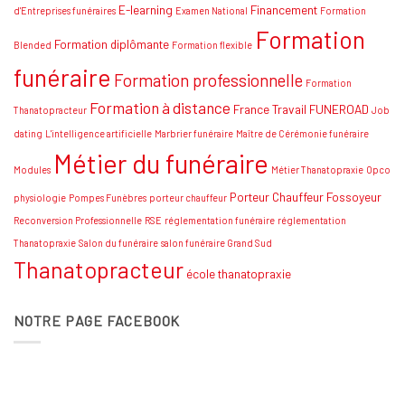
Conseils
E-learning
Financement
d'Entreprises funéraires
Examen National
Formation
et
Formation
stratégies
Formation diplômante
Blended
Formation flexible
funéraire
Formation professionnelle
Formation
Formation à distance
France Travail
FUNEROAD
Thanatopracteur
Job
dating
L'intelligence artificielle
Marbrier funéraire
Maître de Cérémonie funéraire
Métier du funéraire
Modules
Métier Thanatopraxie
Opco
Porteur Chauffeur Fossoyeur
physiologie
Pompes Funèbres
porteur chauffeur
Reconversion Professionnelle
RSE
réglementation funéraire
réglementation
Thanatopraxie
Salon du funéraire
salon funéraire Grand Sud
Thanatopracteur
école thanatopraxie
NOTRE PAGE FACEBOOK