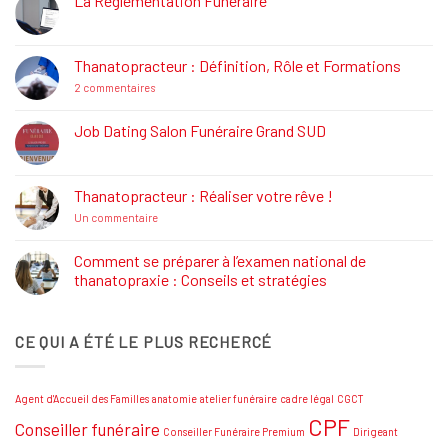
La Réglementation Funéraire
Aucun
commentaire
sur
La
Thanatopracteur : Définition, Rôle et Formations
Réglementation
Funéraire
sur
2 commentaires
Thanatopracteur
:
Définition,
Job Dating Salon Funéraire Grand SUD
Rôle
Aucun
et
commentaire
Formations
sur
Job
Thanatopracteur : Réaliser votre rêve !
Dating
Salon
sur
Un commentaire
Funéraire
Thanatopracteur
Grand
:
SUD
Réaliser
Comment se préparer à l’examen national de
votre
thanatopraxie : Conseils et stratégies
rêve
!
Aucun
commentaire
sur
CE QUI A ÉTÉ LE PLUS RECHERCÉ
Comment
se
préparer
à
l’examen
Agent d'Accueil des Familles
anatomie
atelier funéraire
cadre légal
CGCT
national
de
CPF
Conseiller funéraire
thanatopraxie
Conseiller Funéraire Premium
Dirigeant
: