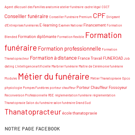
à
l’examen
Agent d'Accueil des Familles
anatomie
atelier funéraire
cadre légal
CGCT
national
de
CPF
Conseiller funéraire
thanatopraxie
Conseiller Funéraire Premium
Dirigeant
:
Conseils
E-learning
Financement
d'Entreprises funéraires
Examen National
Formation
et
Formation
stratégies
Formation diplômante
Blended
Formation flexible
funéraire
Formation professionnelle
Formation
Formation à distance
France Travail
FUNEROAD
Thanatopracteur
Job
dating
L'intelligence artificielle
Marbrier funéraire
Maître de Cérémonie funéraire
Métier du funéraire
Modules
Métier Thanatopraxie
Opco
Porteur Chauffeur Fossoyeur
physiologie
Pompes Funèbres
porteur chauffeur
Reconversion Professionnelle
RSE
réglementation funéraire
réglementation
Thanatopraxie
Salon du funéraire
salon funéraire Grand Sud
Thanatopracteur
école thanatopraxie
NOTRE PAGE FACEBOOK