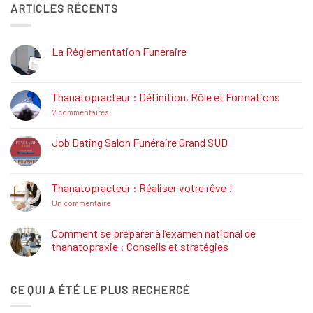
ARTICLES RÉCENTS
La Réglementation Funéraire
Aucun
commentaire
sur
La
Thanatopracteur : Définition, Rôle et Formations
Réglementation
Funéraire
sur
2 commentaires
Thanatopracteur
:
Définition,
Job Dating Salon Funéraire Grand SUD
Rôle
Aucun
et
commentaire
Formations
sur
Job
Thanatopracteur : Réaliser votre rêve !
Dating
Salon
sur
Un commentaire
Funéraire
Thanatopracteur
Grand
:
SUD
Réaliser
Comment se préparer à l’examen national de
votre
thanatopraxie : Conseils et stratégies
rêve
!
Aucun
commentaire
sur
CE QUI A ÉTÉ LE PLUS RECHERCÉ
Comment
se
préparer