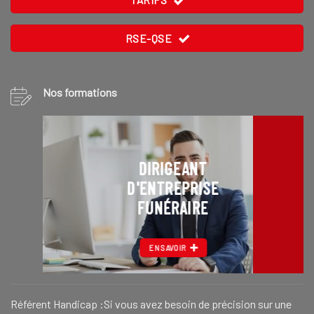
RSE-QSE
Nos formations
DIRIGEANT
D'ENTREPRISE
FUNÉRAIRE
EN SAVOIR
Référent Handicap :Si vous avez besoin de précision sur une