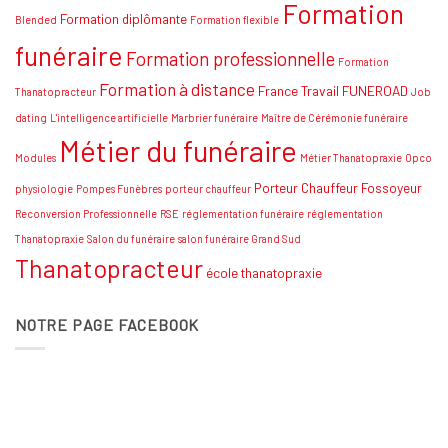
Formation
stratégies
Formation diplômante
Blended
Formation flexible
funéraire
Formation professionnelle
Formation
Formation à distance
France Travail
FUNEROAD
Thanatopracteur
Job
dating
L'intelligence artificielle
Marbrier funéraire
Maître de Cérémonie funéraire
Métier du funéraire
Modules
Métier Thanatopraxie
Opco
Porteur Chauffeur Fossoyeur
physiologie
Pompes Funèbres
porteur chauffeur
Reconversion Professionnelle
RSE
réglementation funéraire
réglementation
Thanatopraxie
Salon du funéraire
salon funéraire Grand Sud
Thanatopracteur
école thanatopraxie
NOTRE PAGE FACEBOOK