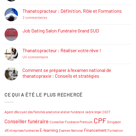
commentaire
sur
La
Thanatopracteur : Définition, Rôle et Formations
Réglementation
Funéraire
sur
2 commentaires
Thanatopracteur
:
Définition,
Job Dating Salon Funéraire Grand SUD
Rôle
Aucun
et
commentaire
Formations
sur
Job
Thanatopracteur : Réaliser votre rêve !
Dating
Salon
sur
Un commentaire
Funéraire
Thanatopracteur
Grand
:
SUD
Réaliser
Comment se préparer à l’examen national de
votre
thanatopraxie : Conseils et stratégies
rêve
!
Aucun
commentaire
sur
CE QUI A ÉTÉ LE PLUS RECHERCÉ
Comment
se
préparer
à
l’examen
Agent d'Accueil des Familles
anatomie
atelier funéraire
cadre légal
CGCT
national
de
CPF
Conseiller funéraire
thanatopraxie
Conseiller Funéraire Premium
Dirigeant
:
Conseils
E-learning
Financement
d'Entreprises funéraires
Examen National
Formation
et