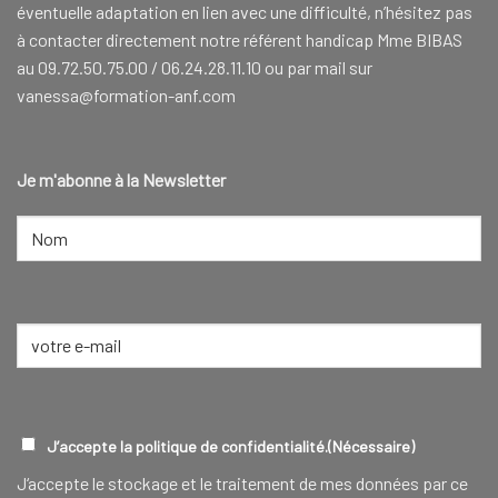
éventuelle adaptation en lien avec une difficulté, n’hésitez pas
à contacter directement notre référent handicap Mme BIBAS
au 09.72.50.75.00 / 06.24.28.11.10 ou par mail sur
vanessa@formation-anf.com
Je m'abonne à la Newsletter
NOM
(NÉCESSAIRE)
Nom
E-
mail
(Nécessaire)
RGPD
(NÉCESSAIRE)
J’accepte la politique de confidentialité.
(Nécessaire)
J‘accepte le stockage et le traitement de mes données par ce