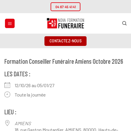
Passer
04 67 45 41 41
au
contenu
CONTACTEZ-NOUS
Formation Conseiller Funéraire Amiens Octobre 2026
LES DATES :
12/10/26 au 05/01/27
Toute la journée
LIEU :
AMIENS
18, rue Gaston Moutardier, AMIENS, 80000, Hauts-de-