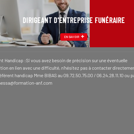
DIRIGEANT D'ENTREPRISE FUNÉRAIRE
EN SAVOIR
nt Handicap :Si vous avez besoin de précision sur une éventuelle
ion en lien avec une difficulté, n’hésitez pas à contacter directeme
référent handicap Mme BIBAS au 09.72.50.75.00 / 06.24.28.11.10 ou p
nessa@formation-anf.com