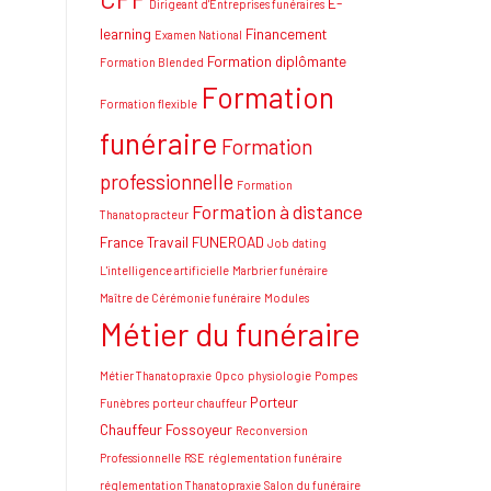
E-
Dirigeant d'Entreprises funéraires
learning
Financement
Examen National
Formation diplômante
Formation Blended
Formation
Formation flexible
funéraire
Formation
professionnelle
Formation
Formation à distance
Thanatopracteur
France Travail
FUNEROAD
Job dating
L'intelligence artificielle
Marbrier funéraire
Maître de Cérémonie funéraire
Modules
Métier du funéraire
Métier Thanatopraxie
Opco
physiologie
Pompes
Porteur
Funèbres
porteur chauffeur
Chauffeur Fossoyeur
Reconversion
Professionnelle
RSE
réglementation funéraire
réglementation Thanatopraxie
Salon du funéraire