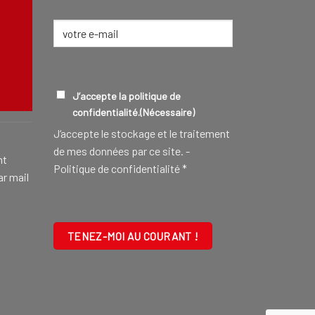
E-
mail
(Nécessaire)
CONSEILLER FUNÉRAIRE
EN SAVOIR
RGPD
(NÉCESSAIRE)
J’accepte la politique de
confidentialité.
(Nécessaire)
J‘accepte le stockage et le traitement
de mes données par ce site. -
nt
Politique de confidentialité
*
ar mail
CAPTCHA