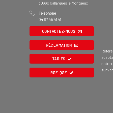
30660 Gallargues le Montueux
Téléphone
04 67 45 41 41
CONTACTEZ-NOUS
RÉCLAMATION
Référe
adaptat
TARIFS
notre 
sur va
RSE-QSE