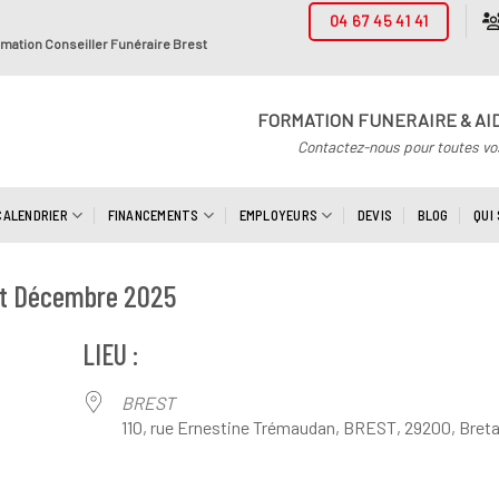
04 67 45 41 41
mation Conseiller Funéraire Brest
FORMATION FUNERAIRE & AI
Contactez-nous pour toutes vo
CALENDRIER
FINANCEMENTS
EMPLOYEURS
DEVIS
BLOG
QUI
est Décembre 2025
LIEU :
BREST
110, rue Ernestine Trémaudan, BREST, 29200, Bret