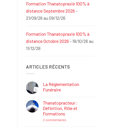
Formation Thanatopraxie 100% à
distance Septembre 2026
-
21/09/26 au 09/12/26
Formation Thanatopraxie 100% à
distance Octobre 2026
- 19/10/26 au
11/12/26
ARTICLES RÉCENTS
La Réglementation
Funéraire
Aucun
commentaire
Thanatopracteur :
sur
La
Définition, Rôle et
Réglementation
Formations
Funéraire
sur
2 commentaires
Thanatopracteur
: