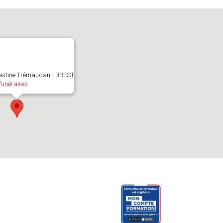
nestine Trémaudan - BREST
funéraires