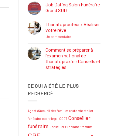
Définition,
Job Dating Salon Funéraire
Rôle
Grand SUD
et
Formations
Aucun
commentaire
Thanatopracteur : Réaliser
sur
Job
votre rêve !
Dating
Salon
sur
Un commentaire
Funéraire
Thanatopracteur
Grand
:
SUD
Réaliser
Comment se préparer à
votre
l’examen national de
rêve
!
thanatopraxie : Conseils et
stratégies
Aucun
commentaire
sur
CE QUI A ÉTÉ LE PLUS
Comment
se
RECHERCÉ
préparer
à
l’examen
national
de
Agent d'Accueil des Familles
anatomie
atelier
thanatopraxie
:
Conseiller
funéraire
cadre légal
CGCT
Conseils
et
funéraire
Conseiller Funéraire Premium
stratégies
CPF