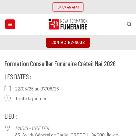
Passer
04 67 45 41 41
au
contenu
CONTACTEZ-NOUS
Formation Conseiller Funéraire Créteil Mai 2026
LES DATES :
22/05/26 au 07/08/26
Toute la journée
LIEU :
PARIS - CRETEIL
85, Av. du Général de Gaulle, CRETEIL, 94000, Île-de-