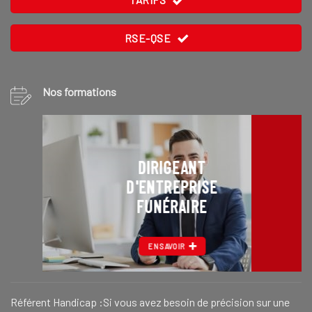
RSE-QSE
Nos formations
DIRIGEANT
D'ENTREPRISE
FUNÉRAIRE
EN SAVOIR
Référent Handicap :Si vous avez besoin de précision sur une