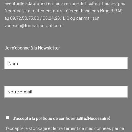
éventuelle adaptation en lien avec une difficulté, n’hésitez pas
à contacter directement notre référent handicap Mme BIBAS
au 09.72.50.75.00 / 06.24.28.11.10 ou par mail sur
vanessa@formation-anf.com
Je m'abonne à la Newsletter
NOM
(NÉCESSAIRE)
Nom
E-
mail
(Nécessaire)
RGPD
(NÉCESSAIRE)
J’accepte la politique de confidentialité.
(Nécessaire)
J‘accepte le stockage et le traitement de mes données par ce