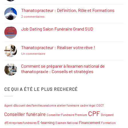
commentaire
sur
La
Thanatopracteur : Définition, Rôle et Formations
Réglementation
Funéraire
sur
2 commentaires
Thanatopracteur
:
Définition,
Job Dating Salon Funéraire Grand SUD
Rôle
Aucun
et
commentaire
Formations
sur
Job
Thanatopracteur : Réaliser votre rêve !
Dating
Salon
sur
Un commentaire
Funéraire
Thanatopracteur
Grand
:
SUD
Réaliser
Comment se préparer à l’examen national de
votre
thanatopraxie : Conseils et stratégies
rêve
!
Aucun
commentaire
sur
CE QUI A ÉTÉ LE PLUS RECHERCÉ
Comment
se
préparer
à
l’examen
Agent d'Accueil des Familles
anatomie
atelier funéraire
cadre légal
CGCT
national
de
CPF
Conseiller funéraire
thanatopraxie
Conseiller Funéraire Premium
Dirigeant
:
Conseils
E-learning
Financement
d'Entreprises funéraires
Examen National
Formation
et