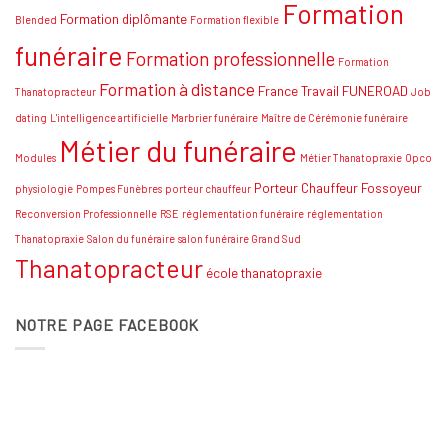
Formation
stratégies
Formation diplômante
Blended
Formation flexible
funéraire
Formation professionnelle
Formation
Formation à distance
France Travail
FUNEROAD
Thanatopracteur
Job
dating
L'intelligence artificielle
Marbrier funéraire
Maître de Cérémonie funéraire
Métier du funéraire
Modules
Métier Thanatopraxie
Opco
Porteur Chauffeur Fossoyeur
physiologie
Pompes Funèbres
porteur chauffeur
Reconversion Professionnelle
RSE
réglementation funéraire
réglementation
Thanatopraxie
Salon du funéraire
salon funéraire Grand Sud
Thanatopracteur
école thanatopraxie
NOTRE PAGE FACEBOOK