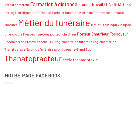
Formation à distance
France Travail
FUNEROAD
Thanatopracteur
Job
dating
L'intelligence artificielle
Marbrier funéraire
Maître de Cérémonie funéraire
Métier du funéraire
Modules
Métier Thanatopraxie
Opco
Porteur Chauffeur Fossoyeur
physiologie
Pompes Funèbres
porteur chauffeur
Reconversion Professionnelle
RSE
réglementation funéraire
réglementation
Thanatopraxie
Salon du funéraire
salon funéraire Grand Sud
Thanatopracteur
école thanatopraxie
NOTRE PAGE FACEBOOK