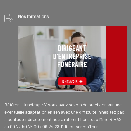
Nos formations
DIRIGEANT
D'ENTREPRISE
FUNÉRAIRE
EN SAVOIR
Référent Handicap :Si vous avez besoin de précision sur une
éventuelle adaptation en lien avec une difficulté, n’hésitez pas
à contacter directement notre référent handicap Mme BIBAS
au 09.72.50.75.00 / 06.24.28.11.10 ou par mail sur