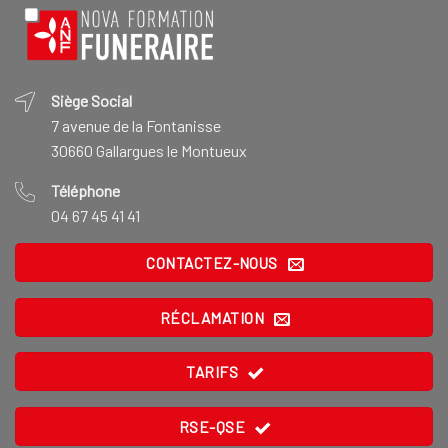
Siège Social
7 avenue de la Fontanisse
30660 Gallargues le Montueux
Téléphone
04 67 45 41 41
CONTACTEZ-NOUS
RÉCLAMATION
TARIFS
RSE-QSE