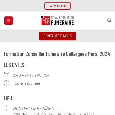
Passer
04 67 45 41 41
au
contenu
CONTACTEZ-NOUS
Formation Conseiller Funéraire Gallargues Mars. 2024
LES DATES :
25/03/24 au 21/06/24
Toute la journée
LIEU :
MONTPELLIER - NÎMES
7 AVENUE FONTANISSE, GALLARGUES, 30660,