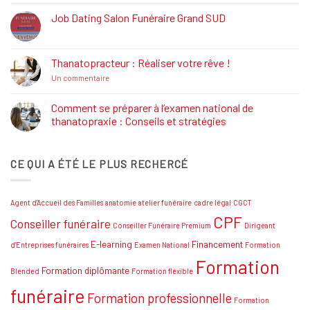
:
Définition,
Job Dating Salon Funéraire Grand SUD
Rôle
Aucun
et
commentaire
Formations
sur
Job
Thanatopracteur : Réaliser votre rêve !
Dating
Salon
sur
Un commentaire
Funéraire
Thanatopracteur
Grand
:
SUD
Réaliser
Comment se préparer à l’examen national de
votre
thanatopraxie : Conseils et stratégies
rêve
!
Aucun
commentaire
sur
CE QUI A ÉTÉ LE PLUS RECHERCÉ
Comment
se
préparer
à
l’examen
Agent d'Accueil des Familles
anatomie
atelier funéraire
cadre légal
CGCT
national
de
CPF
Conseiller funéraire
thanatopraxie
Conseiller Funéraire Premium
Dirigeant
:
Conseils
E-learning
Financement
d'Entreprises funéraires
Examen National
Formation
et
Formation
stratégies
Formation diplômante
Blended
Formation flexible
funéraire
Formation professionnelle
Formation