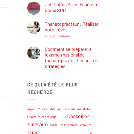
Définition,
Job Dating Salon Funéraire
Rôle
Grand SUD
et
Formations
Aucun
commentaire
Thanatopracteur : Réaliser
sur
Job
votre rêve !
Dating
Salon
sur
Un commentaire
Funéraire
Thanatopracteur
Grand
:
SUD
Réaliser
Comment se préparer à
votre
l’examen national de
rêve
!
thanatopraxie : Conseils et
stratégies
Aucun
commentaire
sur
CE QUI A ÉTÉ LE PLUS
Comment
se
RECHERCÉ
préparer
à
l’examen
national
de
Agent d'Accueil des Familles
anatomie
atelier
thanatopraxie
:
Conseiller
funéraire
cadre légal
CGCT
Conseils
et
funéraire
Conseiller Funéraire Premium
stratégies
CPF