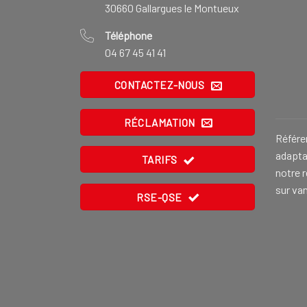
30660 Gallargues le Montueux
Téléphone
04 67 45 41 41
CONTACTEZ-NOUS
RÉCLAMATION
Référe
adaptat
TARIFS
notre 
sur va
RSE-QSE