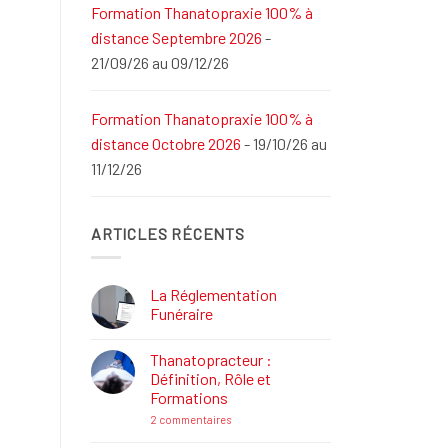
Formation Thanatopraxie 100% à
distance Septembre 2026
-
21/09/26 au 09/12/26
Formation Thanatopraxie 100% à
distance Octobre 2026
- 19/10/26 au
11/12/26
ARTICLES RÉCENTS
La Réglementation
Funéraire
Aucun
commentaire
Thanatopracteur :
sur
La
Définition, Rôle et
Réglementation
Formations
Funéraire
sur
2 commentaires
Thanatopracteur
: