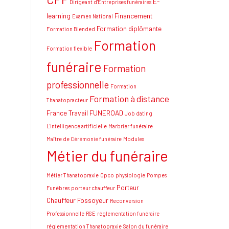
E-
Dirigeant d'Entreprises funéraires
learning
Financement
Examen National
Formation diplômante
Formation Blended
Formation
Formation flexible
funéraire
Formation
professionnelle
Formation
Formation à distance
Thanatopracteur
France Travail
FUNEROAD
Job dating
L'intelligence artificielle
Marbrier funéraire
Maître de Cérémonie funéraire
Modules
Métier du funéraire
Métier Thanatopraxie
Opco
physiologie
Pompes
Porteur
Funèbres
porteur chauffeur
Chauffeur Fossoyeur
Reconversion
Professionnelle
RSE
réglementation funéraire
réglementation Thanatopraxie
Salon du funéraire