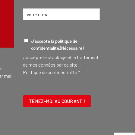
E-
mail
(Nécessaire)
CONSEILLER FUNÉRAIRE
EN SAVOIR
RGPD
(NÉCESSAIRE)
J’accepte la politique de
confidentialité.
(Nécessaire)
J‘accepte le stockage et le traitement
de mes données par ce site. -
nt
Politique de confidentialité
*
ar mail
CAPTCHA