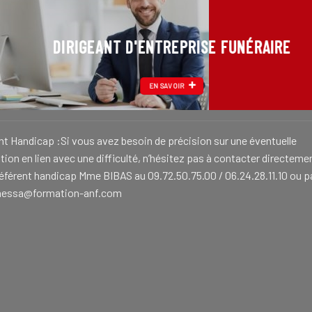
DIRIGEANT D'ENTREPRISE FUNÉRAIRE
EN SAVOIR
nt Handicap :Si vous avez besoin de précision sur une éventuelle
ion en lien avec une difficulté, n’hésitez pas à contacter directeme
référent handicap Mme BIBAS au 09.72.50.75.00 / 06.24.28.11.10 ou p
nessa@formation-anf.com