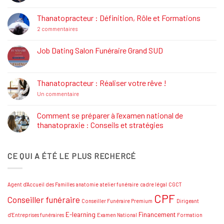
commentaire
sur
La
Thanatopracteur : Définition, Rôle et Formations
Réglementation
Funéraire
sur
2 commentaires
Thanatopracteur
:
Définition,
Job Dating Salon Funéraire Grand SUD
Rôle
Aucun
et
commentaire
Formations
sur
Job
Thanatopracteur : Réaliser votre rêve !
Dating
Salon
sur
Un commentaire
Funéraire
Thanatopracteur
Grand
:
SUD
Réaliser
Comment se préparer à l’examen national de
votre
thanatopraxie : Conseils et stratégies
rêve
!
Aucun
commentaire
sur
CE QUI A ÉTÉ LE PLUS RECHERCÉ
Comment
se
préparer
à
l’examen
Agent d'Accueil des Familles
anatomie
atelier funéraire
cadre légal
CGCT
national
de
CPF
Conseiller funéraire
thanatopraxie
Conseiller Funéraire Premium
Dirigeant
:
Conseils
E-learning
Financement
d'Entreprises funéraires
Examen National
Formation
et