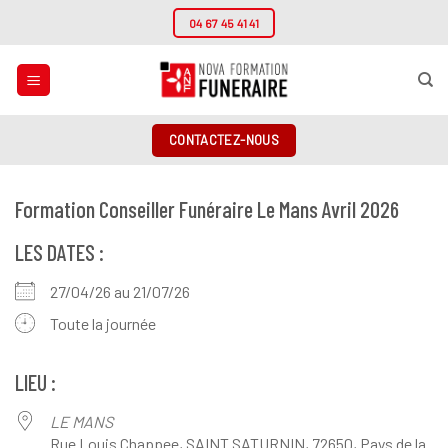
Passer
04 67 45 41 41
au
contenu
CONTACTEZ-NOUS
Formation Conseiller Funéraire Le Mans Avril 2026
LES DATES :
27/04/26 au 21/07/26
Toute la journée
LIEU :
LE MANS
Rue Louis Chappee, SAINT SATURNIN, 72650, Pays de la