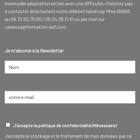
éventuelle adaptation en lien avec une difficulté, n’hésitez pas
à contacter directement notre référent handicap Mme BIBAS
au 09.72.50.75.00 / 06.24.28.11.10 ou par mail sur
vanessa@formation-anf.com
Je m'abonne à la Newsletter
NOM
(NÉCESSAIRE)
Nom
E-
mail
(Nécessaire)
RGPD
(NÉCESSAIRE)
J’accepte la politique de confidentialité.
(Nécessaire)
J‘accepte le stockage et le traitement de mes données par ce