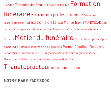
Formation
stratégies
Formation diplômante
Blended
Formation flexible
funéraire
Formation professionnelle
Formation
Formation à distance
France Travail
FUNEROAD
Thanatopracteur
Job
dating
L'intelligence artificielle
Marbrier funéraire
Maître de Cérémonie funéraire
Métier du funéraire
Modules
Métier Thanatopraxie
Opco
Porteur Chauffeur Fossoyeur
physiologie
Pompes Funèbres
porteur chauffeur
Reconversion Professionnelle
RSE
réglementation funéraire
réglementation
Thanatopraxie
Salon du funéraire
salon funéraire Grand Sud
Thanatopracteur
école thanatopraxie
NOTRE PAGE FACEBOOK