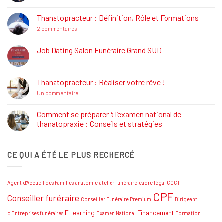
commentaire
sur
La
Thanatopracteur : Définition, Rôle et Formations
Réglementation
Funéraire
sur
2 commentaires
Thanatopracteur
:
Définition,
Job Dating Salon Funéraire Grand SUD
Rôle
Aucun
et
commentaire
Formations
sur
Job
Thanatopracteur : Réaliser votre rêve !
Dating
Salon
sur
Un commentaire
Funéraire
Thanatopracteur
Grand
:
SUD
Réaliser
Comment se préparer à l’examen national de
votre
thanatopraxie : Conseils et stratégies
rêve
!
Aucun
commentaire
sur
CE QUI A ÉTÉ LE PLUS RECHERCÉ
Comment
se
préparer
à
l’examen
Agent d'Accueil des Familles
anatomie
atelier funéraire
cadre légal
CGCT
national
de
CPF
Conseiller funéraire
thanatopraxie
Conseiller Funéraire Premium
Dirigeant
:
Conseils
E-learning
Financement
d'Entreprises funéraires
Examen National
Formation
et