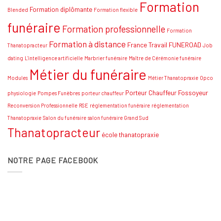
Formation
stratégies
Formation diplômante
Blended
Formation flexible
funéraire
Formation professionnelle
Formation
Formation à distance
France Travail
FUNEROAD
Thanatopracteur
Job
dating
L'intelligence artificielle
Marbrier funéraire
Maître de Cérémonie funéraire
Métier du funéraire
Modules
Métier Thanatopraxie
Opco
Porteur Chauffeur Fossoyeur
physiologie
Pompes Funèbres
porteur chauffeur
Reconversion Professionnelle
RSE
réglementation funéraire
réglementation
Thanatopraxie
Salon du funéraire
salon funéraire Grand Sud
Thanatopracteur
école thanatopraxie
NOTRE PAGE FACEBOOK