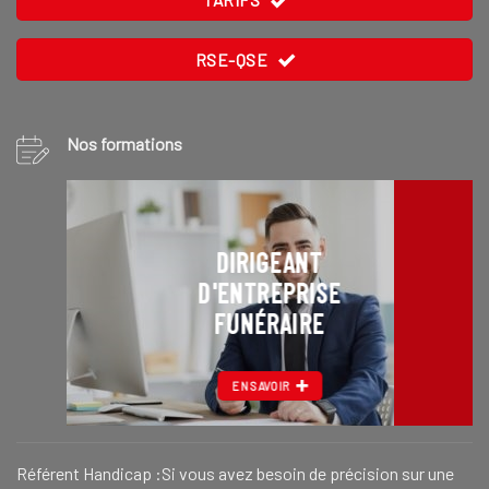
RSE-QSE
Nos formations
DIRIGEANT
D'ENTREPRISE
FUNÉRAIRE
EN SAVOIR
Référent Handicap :Si vous avez besoin de précision sur une