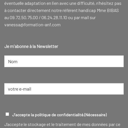
éventuelle adaptation en lien avec une difficulté, n’hésitez pas
à contacter directement notre référent handicap Mme BIBAS
au 09.72.50.75.00 / 06.24.28.11.10 ou par mail sur
vanessa@formation-anf.com
Je m'abonne à la Newsletter
NOM
(NÉCESSAIRE)
Nom
E-
mail
(Nécessaire)
RGPD
(NÉCESSAIRE)
J’accepte la politique de confidentialité.
(Nécessaire)
J‘accepte le stockage et le traitement de mes données par ce