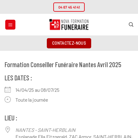
Passer
04 67 45 41 41
au
contenu
CONTACTEZ-NOUS
Formation Conseiller Funéraire Nantes Avril 2025
LES DATES :
14/04/25 au 08/07/25
Toute la journée
LIEU :
NANTES - SAINT-HERBLAIN
Esplanade Ella Fitzgerald, ZAC Armor, SAINT-HERBLAIN,