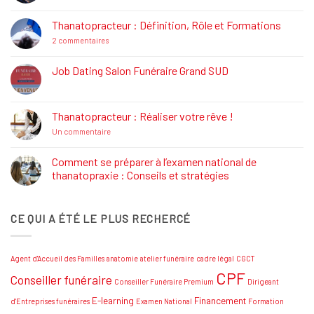
commentaire
sur
La
Thanatopracteur : Définition, Rôle et Formations
Réglementation
Funéraire
sur
2 commentaires
Thanatopracteur
:
Définition,
Job Dating Salon Funéraire Grand SUD
Rôle
Aucun
et
commentaire
Formations
sur
Job
Thanatopracteur : Réaliser votre rêve !
Dating
Salon
sur
Un commentaire
Funéraire
Thanatopracteur
Grand
:
SUD
Réaliser
Comment se préparer à l’examen national de
votre
thanatopraxie : Conseils et stratégies
rêve
!
Aucun
commentaire
sur
CE QUI A ÉTÉ LE PLUS RECHERCÉ
Comment
se
préparer
à
l’examen
Agent d'Accueil des Familles
anatomie
atelier funéraire
cadre légal
CGCT
national
de
CPF
Conseiller funéraire
thanatopraxie
Conseiller Funéraire Premium
Dirigeant
:
Conseils
E-learning
Financement
d'Entreprises funéraires
Examen National
Formation
et