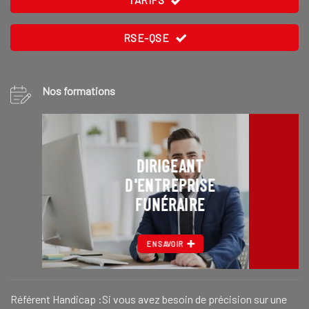
RSE-QSE
Nos formations
DIRIGEANT
D'ENTREPRISE
FUNÉRAIRE
EN SAVOIR
Référent Handicap :Si vous avez besoin de précision sur une