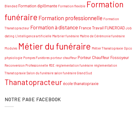
Formation
stratégies
Formation diplômante
Blended
Formation flexible
funéraire
Formation professionnelle
Formation
Formation à distance
France Travail
FUNEROAD
Thanatopracteur
Job
dating
L'intelligence artificielle
Marbrier funéraire
Maître de Cérémonie funéraire
Métier du funéraire
Modules
Métier Thanatopraxie
Opco
Porteur Chauffeur Fossoyeur
physiologie
Pompes Funèbres
porteur chauffeur
Reconversion Professionnelle
RSE
réglementation funéraire
réglementation
Thanatopraxie
Salon du funéraire
salon funéraire Grand Sud
Thanatopracteur
école thanatopraxie
NOTRE PAGE FACEBOOK