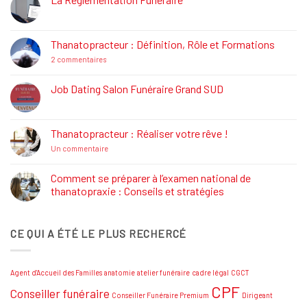
Aucun
commentaire
sur
La
Thanatopracteur : Définition, Rôle et Formations
Réglementation
Funéraire
sur
2 commentaires
Thanatopracteur
:
Définition,
Job Dating Salon Funéraire Grand SUD
Rôle
Aucun
et
commentaire
Formations
sur
Job
Thanatopracteur : Réaliser votre rêve !
Dating
Salon
sur
Un commentaire
Funéraire
Thanatopracteur
Grand
:
SUD
Réaliser
Comment se préparer à l’examen national de
votre
thanatopraxie : Conseils et stratégies
rêve
!
Aucun
commentaire
sur
CE QUI A ÉTÉ LE PLUS RECHERCÉ
Comment
se
préparer
à
l’examen
Agent d'Accueil des Familles
anatomie
atelier funéraire
cadre légal
CGCT
national
de
CPF
Conseiller funéraire
thanatopraxie
Conseiller Funéraire Premium
Dirigeant
: