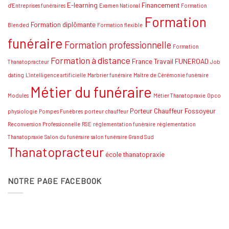
Conseils
E-learning
Financement
d'Entreprises funéraires
Examen National
Formation
et
Formation
stratégies
Formation diplômante
Blended
Formation flexible
funéraire
Formation professionnelle
Formation
Formation à distance
France Travail
FUNEROAD
Thanatopracteur
Job
dating
L'intelligence artificielle
Marbrier funéraire
Maître de Cérémonie funéraire
Métier du funéraire
Modules
Métier Thanatopraxie
Opco
Porteur Chauffeur Fossoyeur
physiologie
Pompes Funèbres
porteur chauffeur
Reconversion Professionnelle
RSE
réglementation funéraire
réglementation
Thanatopraxie
Salon du funéraire
salon funéraire Grand Sud
Thanatopracteur
école thanatopraxie
NOTRE PAGE FACEBOOK