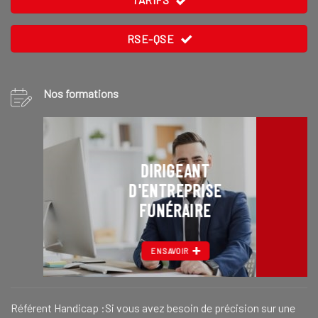
RSE-QSE
Nos formations
DIRIGEANT
D'ENTREPRISE
FUNÉRAIRE
EN SAVOIR
Référent Handicap :Si vous avez besoin de précision sur une