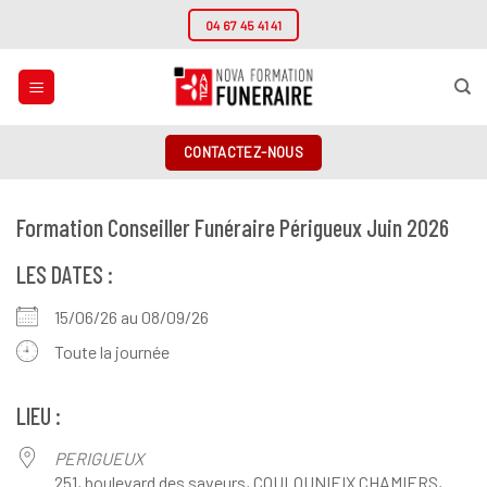
Passer
04 67 45 41 41
au
contenu
CONTACTEZ-NOUS
Formation Conseiller Funéraire Périgueux Juin 2026
LES DATES :
15/06/26 au 08/09/26
Toute la journée
LIEU :
PERIGUEUX
251, boulevard des saveurs, COULOUNIEIX CHAMIERS,