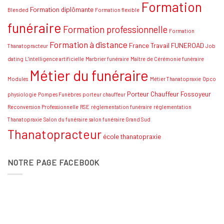
Formation
stratégies
Formation diplômante
Blended
Formation flexible
funéraire
Formation professionnelle
Formation
Formation à distance
France Travail
FUNEROAD
Thanatopracteur
Job
dating
L'intelligence artificielle
Marbrier funéraire
Maître de Cérémonie funéraire
Métier du funéraire
Modules
Métier Thanatopraxie
Opco
Porteur Chauffeur Fossoyeur
physiologie
Pompes Funèbres
porteur chauffeur
Reconversion Professionnelle
RSE
réglementation funéraire
réglementation
Thanatopraxie
Salon du funéraire
salon funéraire Grand Sud
Thanatopracteur
école thanatopraxie
NOTRE PAGE FACEBOOK