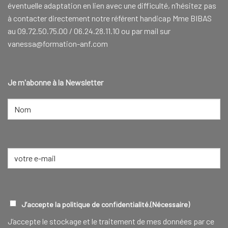
éventuelle adaptation en lien avec une difficulté, n’hésitez pas
à contacter directement notre référent handicap Mme BIBAS
au 09.72.50.75.00 / 06.24.28.11.10 ou par mail sur
vanessa@formation-anf.com
Je m'abonne à la Newsletter
NOM
(NÉCESSAIRE)
Nom
E-
mail
(Nécessaire)
RGPD
(NÉCESSAIRE)
J’accepte la politique de confidentialité.
(Nécessaire)
J‘accepte le stockage et le traitement de mes données par ce