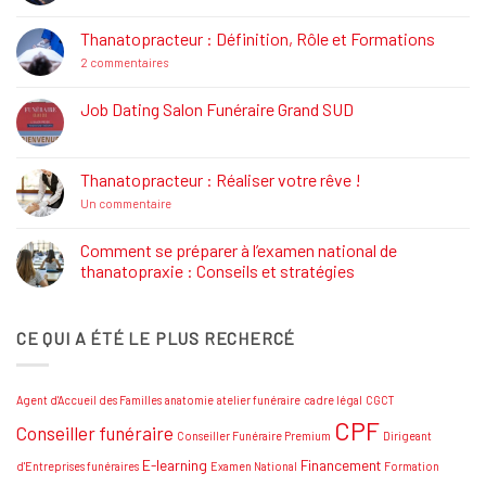
commentaire
sur
La
Thanatopracteur : Définition, Rôle et Formations
Réglementation
Funéraire
sur
2 commentaires
Thanatopracteur
:
Définition,
Job Dating Salon Funéraire Grand SUD
Rôle
Aucun
et
commentaire
Formations
sur
Job
Thanatopracteur : Réaliser votre rêve !
Dating
Salon
sur
Un commentaire
Funéraire
Thanatopracteur
Grand
:
SUD
Réaliser
Comment se préparer à l’examen national de
votre
thanatopraxie : Conseils et stratégies
rêve
!
Aucun
commentaire
sur
CE QUI A ÉTÉ LE PLUS RECHERCÉ
Comment
se
préparer
à
l’examen
Agent d'Accueil des Familles
anatomie
atelier funéraire
cadre légal
CGCT
national
de
CPF
Conseiller funéraire
thanatopraxie
Conseiller Funéraire Premium
Dirigeant
:
Conseils
E-learning
Financement
d'Entreprises funéraires
Examen National
Formation
et