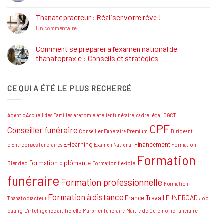
commentaire
Formations
sur
Job
Thanatopracteur : Réaliser votre rêve !
Dating
Salon
sur
Un commentaire
Funéraire
Thanatopracteur
Grand
:
SUD
Réaliser
Comment se préparer à l’examen national de
votre
thanatopraxie : Conseils et stratégies
rêve
!
Aucun
commentaire
sur
CE QUI A ÉTÉ LE PLUS RECHERCÉ
Comment
se
préparer
à
l’examen
Agent d'Accueil des Familles
anatomie
atelier funéraire
cadre légal
CGCT
national
de
CPF
Conseiller funéraire
thanatopraxie
Conseiller Funéraire Premium
Dirigeant
:
Conseils
E-learning
Financement
d'Entreprises funéraires
Examen National
Formation
et
Formation
stratégies
Formation diplômante
Blended
Formation flexible
funéraire
Formation professionnelle
Formation
Formation à distance
France Travail
FUNEROAD
Thanatopracteur
Job
dating
L'intelligence artificielle
Marbrier funéraire
Maître de Cérémonie funéraire