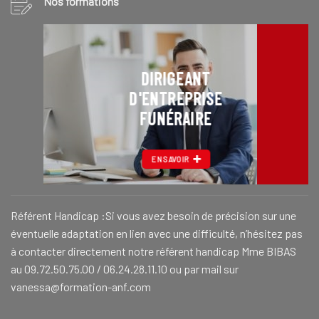
Nos formations
DIRIGEANT
D'ENTREPRISE
FUNÉRAIRE
EN SAVOIR
Référent Handicap :Si vous avez besoin de précision sur une
éventuelle adaptation en lien avec une difficulté, n’hésitez pas
à contacter directement notre référent handicap Mme BIBAS
au 09.72.50.75.00 / 06.24.28.11.10 ou par mail sur
vanessa@formation-anf.com