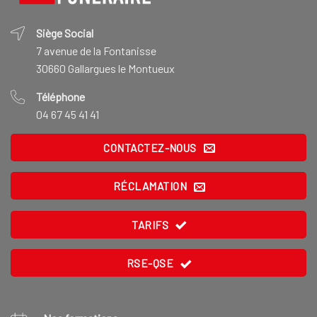
Siège Social
7 avenue de la Fontanisse
30660 Gallargues le Montueux
Téléphone
04 67 45 41 41
CONTACTEZ-NOUS
RÉCLAMATION
TARIFS
RSE-QSE