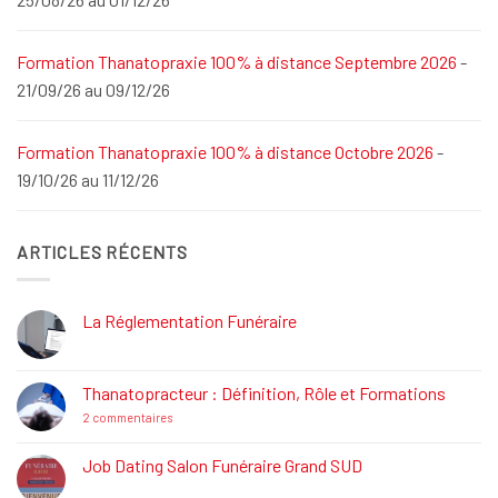
Formation Thanatopraxie 100% à distance Septembre 2026
-
21/09/26 au 09/12/26
Formation Thanatopraxie 100% à distance Octobre 2026
-
19/10/26 au 11/12/26
ARTICLES RÉCENTS
La Réglementation Funéraire
Aucun
commentaire
sur
La
Thanatopracteur : Définition, Rôle et Formations
Réglementation
Funéraire
sur
2 commentaires
Thanatopracteur
:
Définition,
Job Dating Salon Funéraire Grand SUD
Rôle
Aucun
et