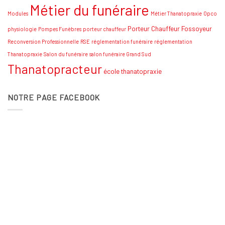
Métier du funéraire
Modules
Métier Thanatopraxie
Opco
Porteur Chauffeur Fossoyeur
physiologie
Pompes Funèbres
porteur chauffeur
Reconversion Professionnelle
RSE
réglementation funéraire
réglementation
Thanatopraxie
Salon du funéraire
salon funéraire Grand Sud
Thanatopracteur
école thanatopraxie
NOTRE PAGE FACEBOOK