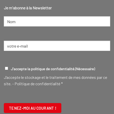
Je m'abonne à la Newsletter
NOM
(NÉCESSAIRE)
Nom
E-
mail
(Nécessaire)
RGPD
(NÉCESSAIRE)
J’accepte la politique de confidentialité.
(Nécessaire)
J‘accepte le stockage et le traitement de mes données par ce
site. -
Politique de confidentialité
*
CAPTCHA