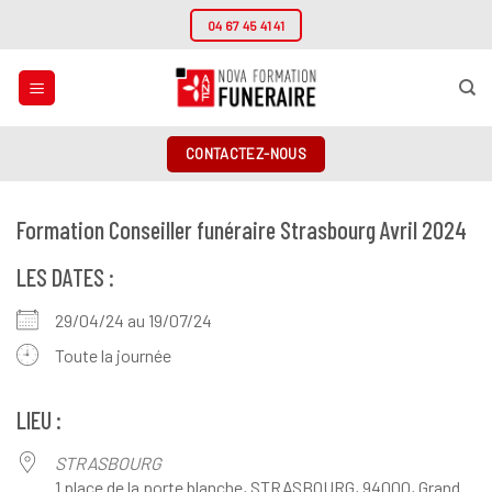
Passer
04 67 45 41 41
au
contenu
CONTACTEZ-NOUS
Formation Conseiller funéraire Strasbourg Avril 2024
LES DATES :
29/04/24 au 19/07/24
Toute la journée
LIEU :
STRASBOURG
1 place de la porte blanche, STRASBOURG, 94000, Grand