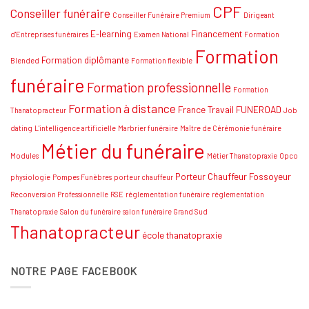
de
CPF
Conseiller funéraire
thanatopraxie
Conseiller Funéraire Premium
Dirigeant
:
Conseils
E-learning
Financement
d'Entreprises funéraires
Examen National
Formation
et
Formation
stratégies
Formation diplômante
Blended
Formation flexible
funéraire
Formation professionnelle
Formation
Formation à distance
France Travail
FUNEROAD
Thanatopracteur
Job
dating
L'intelligence artificielle
Marbrier funéraire
Maître de Cérémonie funéraire
Métier du funéraire
Modules
Métier Thanatopraxie
Opco
Porteur Chauffeur Fossoyeur
physiologie
Pompes Funèbres
porteur chauffeur
Reconversion Professionnelle
RSE
réglementation funéraire
réglementation
Thanatopraxie
Salon du funéraire
salon funéraire Grand Sud
Thanatopracteur
école thanatopraxie
NOTRE PAGE FACEBOOK