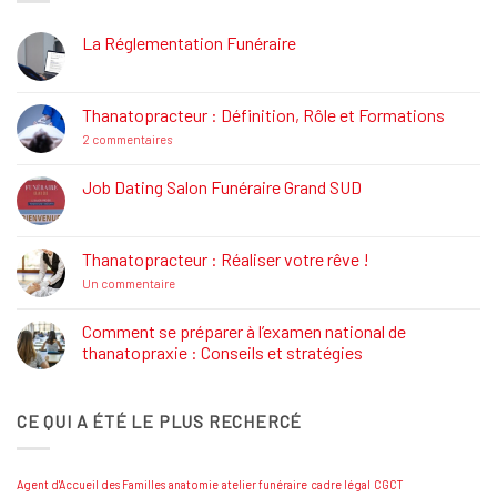
La Réglementation Funéraire
Aucun
commentaire
sur
La
Thanatopracteur : Définition, Rôle et Formations
Réglementation
Funéraire
sur
2 commentaires
Thanatopracteur
:
Définition,
Job Dating Salon Funéraire Grand SUD
Rôle
Aucun
et
commentaire
Formations
sur
Job
Thanatopracteur : Réaliser votre rêve !
Dating
Salon
sur
Un commentaire
Funéraire
Thanatopracteur
Grand
:
SUD
Réaliser
Comment se préparer à l’examen national de
votre
thanatopraxie : Conseils et stratégies
rêve
!
Aucun
commentaire
sur
CE QUI A ÉTÉ LE PLUS RECHERCÉ
Comment
se
préparer
à
l’examen
Agent d'Accueil des Familles
anatomie
atelier funéraire
cadre légal
CGCT
national