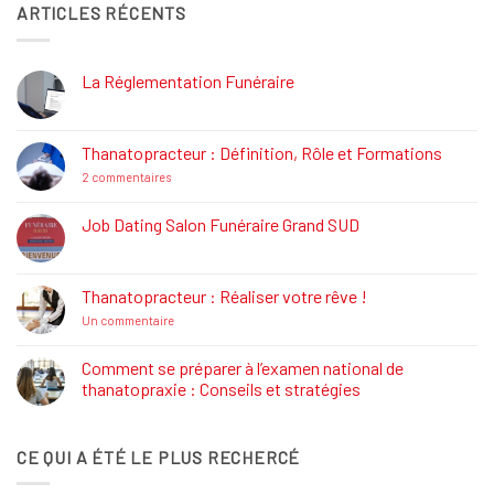
ARTICLES RÉCENTS
La Réglementation Funéraire
Aucun
commentaire
sur
La
Thanatopracteur : Définition, Rôle et Formations
Réglementation
Funéraire
sur
2 commentaires
Thanatopracteur
:
Définition,
Job Dating Salon Funéraire Grand SUD
Rôle
Aucun
et
commentaire
Formations
sur
Job
Thanatopracteur : Réaliser votre rêve !
Dating
Salon
sur
Un commentaire
Funéraire
Thanatopracteur
Grand
:
SUD
Réaliser
Comment se préparer à l’examen national de
votre
thanatopraxie : Conseils et stratégies
rêve
!
Aucun
commentaire
sur
CE QUI A ÉTÉ LE PLUS RECHERCÉ
Comment
se
préparer