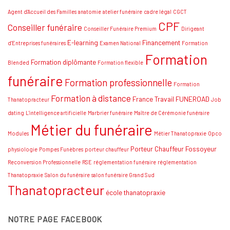
à
l’examen
Agent d'Accueil des Familles
anatomie
atelier funéraire
cadre légal
CGCT
national
de
CPF
Conseiller funéraire
thanatopraxie
Conseiller Funéraire Premium
Dirigeant
:
Conseils
E-learning
Financement
d'Entreprises funéraires
Examen National
Formation
et
Formation
stratégies
Formation diplômante
Blended
Formation flexible
funéraire
Formation professionnelle
Formation
Formation à distance
France Travail
FUNEROAD
Thanatopracteur
Job
dating
L'intelligence artificielle
Marbrier funéraire
Maître de Cérémonie funéraire
Métier du funéraire
Modules
Métier Thanatopraxie
Opco
Porteur Chauffeur Fossoyeur
physiologie
Pompes Funèbres
porteur chauffeur
Reconversion Professionnelle
RSE
réglementation funéraire
réglementation
Thanatopraxie
Salon du funéraire
salon funéraire Grand Sud
Thanatopracteur
école thanatopraxie
NOTRE PAGE FACEBOOK