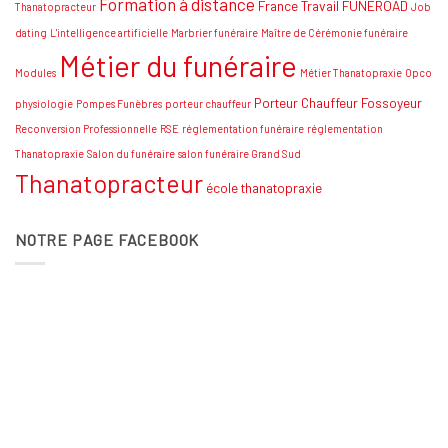
Formation à distance
France Travail
FUNEROAD
Thanatopracteur
Job
dating
L'intelligence artificielle
Marbrier funéraire
Maître de Cérémonie funéraire
Métier du funéraire
Modules
Métier Thanatopraxie
Opco
Porteur Chauffeur Fossoyeur
physiologie
Pompes Funèbres
porteur chauffeur
Reconversion Professionnelle
RSE
réglementation funéraire
réglementation
Thanatopraxie
Salon du funéraire
salon funéraire Grand Sud
Thanatopracteur
école thanatopraxie
NOTRE PAGE FACEBOOK