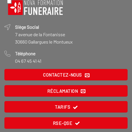
Siège Social
7 avenue de la Fontanisse
30660 Gallargues le Montueux
Téléphone
04 67 45 41 41
CONTACTEZ-NOUS
RÉCLAMATION
TARIFS
RSE-QSE