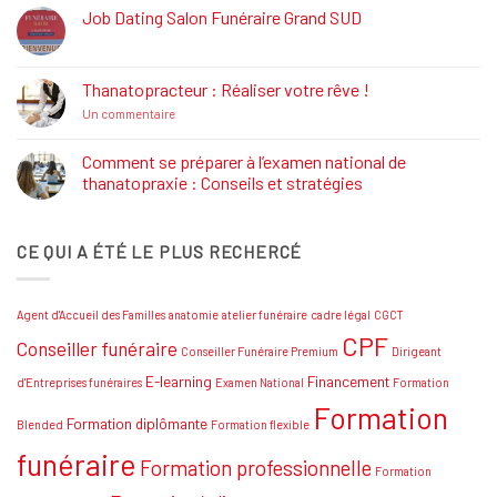
Définition,
Job Dating Salon Funéraire Grand SUD
Rôle
Aucun
et
commentaire
Formations
sur
Job
Thanatopracteur : Réaliser votre rêve !
Dating
Salon
sur
Un commentaire
Funéraire
Thanatopracteur
Grand
:
SUD
Réaliser
Comment se préparer à l’examen national de
votre
thanatopraxie : Conseils et stratégies
rêve
!
Aucun
commentaire
sur
CE QUI A ÉTÉ LE PLUS RECHERCÉ
Comment
se
préparer
à
l’examen
Agent d'Accueil des Familles
anatomie
atelier funéraire
cadre légal
CGCT
national
de
CPF
Conseiller funéraire
thanatopraxie
Conseiller Funéraire Premium
Dirigeant
:
Conseils
E-learning
Financement
d'Entreprises funéraires
Examen National
Formation
et
Formation
stratégies
Formation diplômante
Blended
Formation flexible
funéraire
Formation professionnelle
Formation