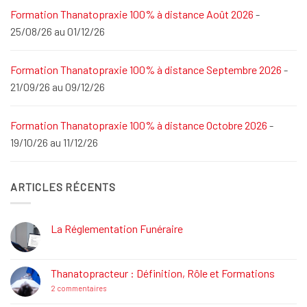
Formation Thanatopraxie 100% à distance Août 2026
-
25/08/26 au 01/12/26
Formation Thanatopraxie 100% à distance Septembre 2026
-
21/09/26 au 09/12/26
Formation Thanatopraxie 100% à distance Octobre 2026
-
19/10/26 au 11/12/26
ARTICLES RÉCENTS
La Réglementation Funéraire
Aucun
commentaire
sur
La
Thanatopracteur : Définition, Rôle et Formations
Réglementation
Funéraire
sur
2 commentaires
Thanatopracteur
: