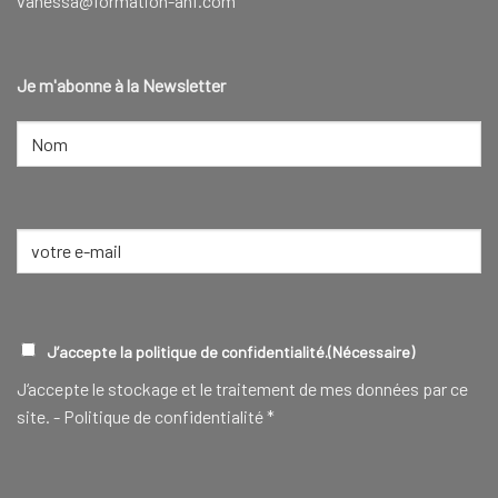
vanessa@formation-anf.com
Je m'abonne à la Newsletter
NOM
(NÉCESSAIRE)
Nom
E-
mail
(Nécessaire)
RGPD
(NÉCESSAIRE)
J’accepte la politique de confidentialité.
(Nécessaire)
J‘accepte le stockage et le traitement de mes données par ce
site. -
Politique de confidentialité
*
CAPTCHA