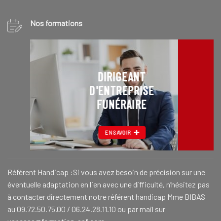
Nos formations
DIRIGEANT
D'ENTREPRISE
FUNÉRAIRE
EN SAVOIR
Référent Handicap :Si vous avez besoin de précision sur une
éventuelle adaptation en lien avec une difficulté, n’hésitez pas
à contacter directement notre référent handicap Mme BIBAS
au 09.72.50.75.00 / 06.24.28.11.10 ou par mail sur