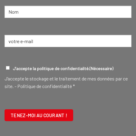
NOM
(NÉCESSAIRE)
Nom
E-
mail
(Nécessaire)
RGPD
(NÉCESSAIRE)
J’accepte la politique de confidentialité.
(Nécessaire)
J‘accepte le stockage et le traitement de mes données par ce
site. -
Politique de confidentialité
*
CAPTCHA