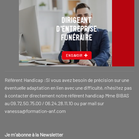
DIRIGEANT
D'ENTREPRISE
FUNÉRAIRE
EN SAVOIR
Référent Handicap :Si vous avez besoin de précision sur une
éventuelle adaptation en lien avec une difficulté, n’hésitez pas
à contacter directement notre référent handicap Mme BIBAS
au 09.72.50.75.00 / 06.24.28.11.10 ou par mail sur
vanessa@formation-anf.com
Je m'abonne à la Newsletter