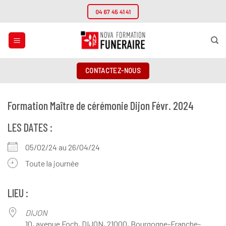
Passer
04 67 45 41 41
au
contenu
CONTACTEZ-NOUS
Formation Maître de cérémonie Dijon Févr. 2024
LES DATES :
05/02/24 au 26/04/24
Toute la journée
LIEU :
DIJON
10, avenue Foch, DIJON, 21000, Bourgogne-Franche-