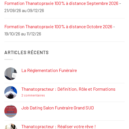
Formation Thanatopraxie 100% à distance Septembre 2026
-
21/09/26 au 09/12/26
Formation Thanatopraxie 100% à distance Octobre 2026
-
19/10/26 au 11/12/26
ARTICLES RÉCENTS
La Réglementation Funéraire
Aucun
commentaire
sur
La
Thanatopracteur : Définition, Rôle et Formations
Réglementation
Funéraire
sur
2 commentaires
Thanatopracteur
:
Définition,
Job Dating Salon Funéraire Grand SUD
Rôle
Aucun
et
commentaire
Formations
sur
Job
Thanatopracteur : Réaliser votre rêve !
Dating