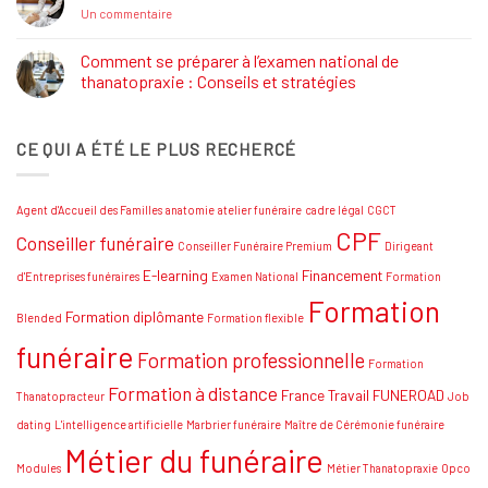
Salon
sur
Un commentaire
Funéraire
Thanatopracteur
Grand
:
SUD
Réaliser
Comment se préparer à l’examen national de
votre
thanatopraxie : Conseils et stratégies
rêve
!
Aucun
commentaire
sur
CE QUI A ÉTÉ LE PLUS RECHERCÉ
Comment
se
préparer
à
l’examen
Agent d'Accueil des Familles
anatomie
atelier funéraire
cadre légal
CGCT
national
de
CPF
Conseiller funéraire
thanatopraxie
Conseiller Funéraire Premium
Dirigeant
:
Conseils
E-learning
Financement
d'Entreprises funéraires
Examen National
Formation
et
Formation
stratégies
Formation diplômante
Blended
Formation flexible
funéraire
Formation professionnelle
Formation
Formation à distance
France Travail
FUNEROAD
Thanatopracteur
Job
dating
L'intelligence artificielle
Marbrier funéraire
Maître de Cérémonie funéraire
Métier du funéraire
Modules
Métier Thanatopraxie
Opco