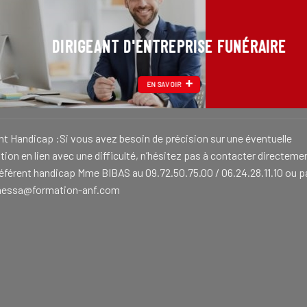
DIRIGEANT D'ENTREPRISE FUNÉRAIRE
EN SAVOIR
nt Handicap :Si vous avez besoin de précision sur une éventuelle
ion en lien avec une difficulté, n’hésitez pas à contacter directeme
référent handicap Mme BIBAS au 09.72.50.75.00 / 06.24.28.11.10 ou p
nessa@formation-anf.com