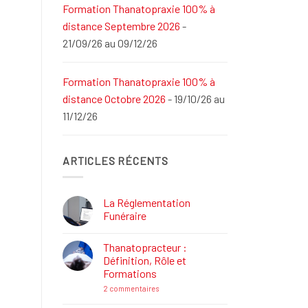
Formation Thanatopraxie 100% à
distance Septembre 2026
-
21/09/26 au 09/12/26
Formation Thanatopraxie 100% à
distance Octobre 2026
- 19/10/26 au
11/12/26
ARTICLES RÉCENTS
La Réglementation
Funéraire
Aucun
commentaire
Thanatopracteur :
sur
La
Définition, Rôle et
Réglementation
Formations
Funéraire
sur
2 commentaires
Thanatopracteur
: