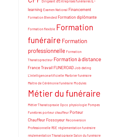
E-
Dirigeant d'Entreprises funéraires
learning
Financement
Examen National
Formation diplômante
Formation Blended
Formation
Formation flexible
funéraire
Formation
professionnelle
Formation
Formation à distance
Thanatopracteur
France Travail
FUNEROAD
Job dating
L'intelligence artificielle
Marbrier funéraire
Maître de Cérémonie funéraire
Modules
Métier du funéraire
Métier Thanatopraxie
Opco
physiologie
Pompes
Porteur
Funèbres
porteur chauffeur
Chauffeur Fossoyeur
Reconversion
Professionnelle
RSE
réglementation funéraire
réglementation Thanatopraxie
Salon du funéraire