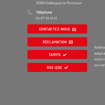
30660 Gallargues le Montueux
Téléphone
04 67 45 41 41
CONTACTEZ-NOUS
RÉCLAMATION
Référe
adaptat
TARIFS
notre 
sur va
RSE-QSE