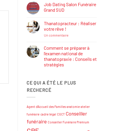
Définition,
Job Dating Salon Funéraire
Rôle
Grand SUD
et
Formations
Aucun
commentaire
Thanatopracteur : Réaliser
sur
Job
votre rêve !
Dating
Salon
sur
Un commentaire
Funéraire
Thanatopracteur
Grand
:
SUD
Réaliser
Comment se préparer à
votre
l’examen national de
rêve
!
thanatopraxie : Conseils et
stratégies
Aucun
commentaire
sur
CE QUI A ÉTÉ LE PLUS
Comment
se
RECHERCÉ
préparer
à
l’examen
national
de
Agent d'Accueil des Familles
anatomie
atelier
thanatopraxie
:
Conseiller
funéraire
cadre légal
CGCT
Conseils
et
funéraire
Conseiller Funéraire Premium
stratégies
CPF