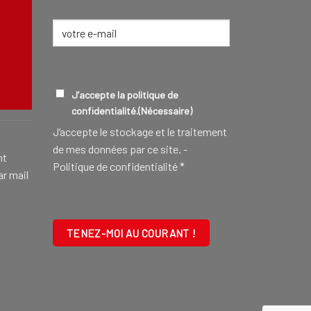
E-
mail
(Nécessaire)
CONSEILLER FUNÉRAIRE
EN SAVOIR
RGPD
(NÉCESSAIRE)
J’accepte la politique de
confidentialité.
(Nécessaire)
J‘accepte le stockage et le traitement
de mes données par ce site. -
nt
Politique de confidentialité
*
ar mail
CAPTCHA