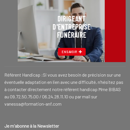
DIRIGEANT
D'ENTREPRISE
FUNÉRAIRE
EN SAVOIR
Référent Handicap :Si vous avez besoin de précision sur une
éventuelle adaptation en lien avec une difficulté, n’hésitez pas
à contacter directement notre référent handicap Mme BIBAS
au 09.72.50.75.00 / 06.24.28.11.10 ou par mail sur
vanessa@formation-anf.com
Je m'abonne à la Newsletter