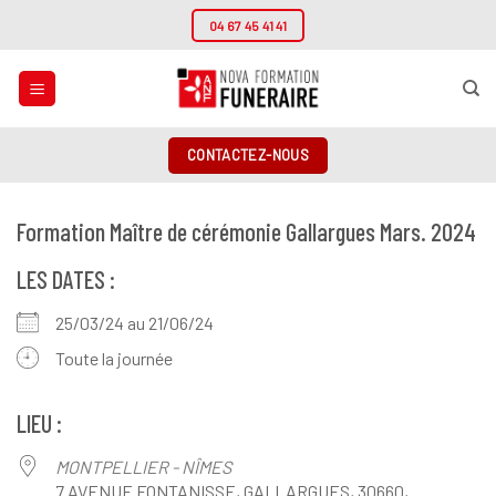
Passer
04 67 45 41 41
au
contenu
CONTACTEZ-NOUS
Formation Maître de cérémonie Gallargues Mars. 2024
LES DATES :
25/03/24 au 21/06/24
Toute la journée
LIEU :
MONTPELLIER - NÎMES
7 AVENUE FONTANISSE, GALLARGUES, 30660,