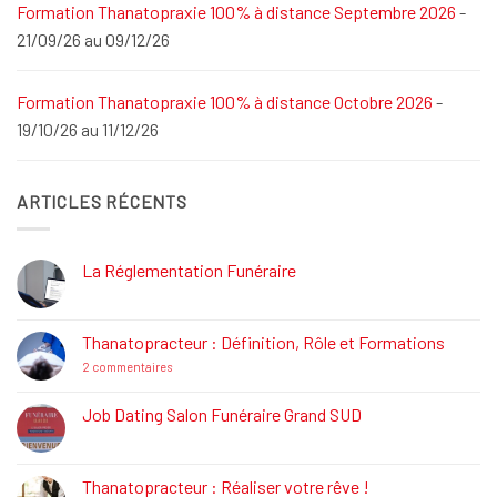
Formation Thanatopraxie 100% à distance Septembre 2026
-
21/09/26 au 09/12/26
Formation Thanatopraxie 100% à distance Octobre 2026
-
19/10/26 au 11/12/26
ARTICLES RÉCENTS
La Réglementation Funéraire
Aucun
commentaire
sur
La
Thanatopracteur : Définition, Rôle et Formations
Réglementation
Funéraire
sur
2 commentaires
Thanatopracteur
:
Définition,
Job Dating Salon Funéraire Grand SUD
Rôle
Aucun
et
commentaire
Formations
sur
Job
Thanatopracteur : Réaliser votre rêve !
Dating