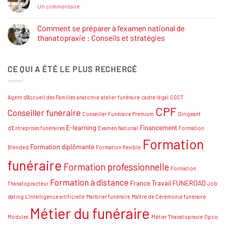
Salon
sur
Un commentaire
Funéraire
Thanatopracteur
Grand
:
SUD
Réaliser
Comment se préparer à l’examen national de
votre
thanatopraxie : Conseils et stratégies
rêve
!
Aucun
commentaire
sur
CE QUI A ÉTÉ LE PLUS RECHERCÉ
Comment
se
préparer
à
l’examen
Agent d'Accueil des Familles
anatomie
atelier funéraire
cadre légal
CGCT
national
de
CPF
Conseiller funéraire
thanatopraxie
Conseiller Funéraire Premium
Dirigeant
:
Conseils
E-learning
Financement
d'Entreprises funéraires
Examen National
Formation
et
Formation
stratégies
Formation diplômante
Blended
Formation flexible
funéraire
Formation professionnelle
Formation
Formation à distance
France Travail
FUNEROAD
Thanatopracteur
Job
dating
L'intelligence artificielle
Marbrier funéraire
Maître de Cérémonie funéraire
Métier du funéraire
Modules
Métier Thanatopraxie
Opco