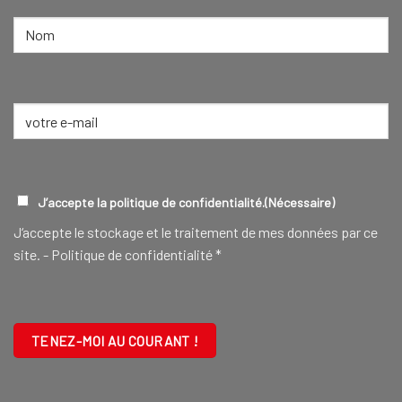
NOM
(NÉCESSAIRE)
Nom
E-
mail
(Nécessaire)
RGPD
(NÉCESSAIRE)
J’accepte la politique de confidentialité.
(Nécessaire)
J‘accepte le stockage et le traitement de mes données par ce
site. -
Politique de confidentialité
*
CAPTCHA