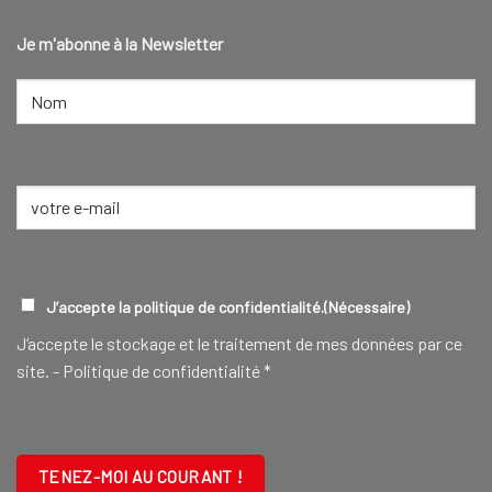
Je m'abonne à la Newsletter
NOM
(NÉCESSAIRE)
Nom
E-
mail
(Nécessaire)
RGPD
(NÉCESSAIRE)
J’accepte la politique de confidentialité.
(Nécessaire)
J‘accepte le stockage et le traitement de mes données par ce
site. -
Politique de confidentialité
*
CAPTCHA