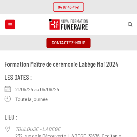
Passer
04 67 45 41 41
au
contenu
CONTACTEZ-NOUS
Formation Maître de cérémonie Labège Mai 2024
LES DATES :
21/05/24 au 05/08/24
Toute la journée
LIEU :
TOULOUSE - LABEGE
232, rue de la Découverte, LABEGE, 31676, Occitanie