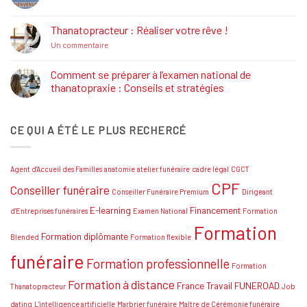
commentaire
Formations
sur
Job
Thanatopracteur : Réaliser votre rêve !
Dating
Salon
sur
Un commentaire
Funéraire
Thanatopracteur
Grand
:
SUD
Réaliser
Comment se préparer à l’examen national de
votre
thanatopraxie : Conseils et stratégies
rêve
!
Aucun
commentaire
sur
CE QUI A ÉTÉ LE PLUS RECHERCÉ
Comment
se
préparer
à
l’examen
Agent d'Accueil des Familles
anatomie
atelier funéraire
cadre légal
CGCT
national
de
CPF
Conseiller funéraire
thanatopraxie
Conseiller Funéraire Premium
Dirigeant
:
Conseils
E-learning
Financement
d'Entreprises funéraires
Examen National
Formation
et
Formation
stratégies
Formation diplômante
Blended
Formation flexible
funéraire
Formation professionnelle
Formation
Formation à distance
France Travail
FUNEROAD
Thanatopracteur
Job
dating
L'intelligence artificielle
Marbrier funéraire
Maître de Cérémonie funéraire