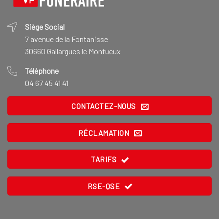
Siège Social
7 avenue de la Fontanisse
30660 Gallargues le Montueux
Téléphone
04 67 45 41 41
CONTACTEZ-NOUS
RÉCLAMATION
TARIFS
RSE-QSE