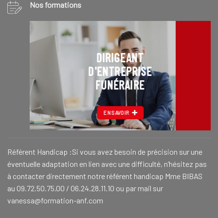
Nos formations
DIRIGEANT
D'ENTREPRISE
FUNÉRAIRE
EN SAVOIR
Référent Handicap :Si vous avez besoin de précision sur une
éventuelle adaptation en lien avec une difficulté, n’hésitez pas
à contacter directement notre référent handicap Mme BIBAS
au 09.72.50.75.00 / 06.24.28.11.10 ou par mail sur
vanessa@formation-anf.com