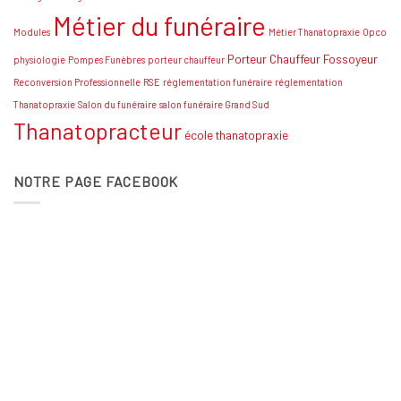
Métier du funéraire
Modules
Métier Thanatopraxie
Opco
Porteur Chauffeur Fossoyeur
physiologie
Pompes Funèbres
porteur chauffeur
Reconversion Professionnelle
RSE
réglementation funéraire
réglementation
Thanatopraxie
Salon du funéraire
salon funéraire Grand Sud
Thanatopracteur
école thanatopraxie
NOTRE PAGE FACEBOOK