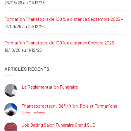
25/08/26 au 01/12/26
Formation Thanatopraxie 100% à distance Septembre 2026
-
21/09/26 au 09/12/26
Formation Thanatopraxie 100% à distance Octobre 2026
-
19/10/26 au 11/12/26
ARTICLES RÉCENTS
La Réglementation Funéraire
Aucun
commentaire
sur
La
Thanatopracteur : Définition, Rôle et Formations
Réglementation
Funéraire
sur
2 commentaires
Thanatopracteur
:
Définition,
Job Dating Salon Funéraire Grand SUD
Rôle
Aucun
et