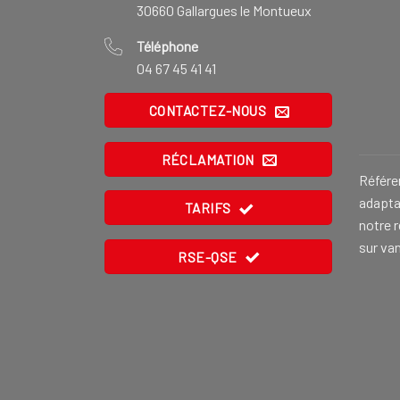
30660 Gallargues le Montueux
Téléphone
04 67 45 41 41
CONTACTEZ-NOUS
RÉCLAMATION
Référe
adaptat
TARIFS
notre 
sur va
RSE-QSE