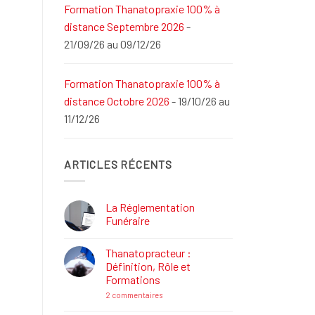
Formation Thanatopraxie 100% à
distance Septembre 2026
-
21/09/26 au 09/12/26
Formation Thanatopraxie 100% à
distance Octobre 2026
- 19/10/26 au
11/12/26
ARTICLES RÉCENTS
La Réglementation
Funéraire
Aucun
commentaire
Thanatopracteur :
sur
La
Définition, Rôle et
Réglementation
Formations
Funéraire
sur
2 commentaires
Thanatopracteur
: