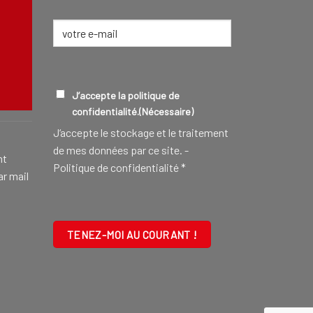
E-
mail
(Nécessaire)
CONSEILLER FUNÉRAIRE
EN SAVOIR
RGPD
(NÉCESSAIRE)
J’accepte la politique de
confidentialité.
(Nécessaire)
J‘accepte le stockage et le traitement
de mes données par ce site. -
nt
Politique de confidentialité
*
ar mail
CAPTCHA