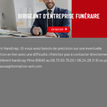
DIRIGEANT D'ENTREPRISE FUNÉRAIRE
EN SAVOIR
nt Handicap :Si vous avez besoin de précision sur une éventuelle
ion en lien avec une difficulté, n’hésitez pas à contacter directeme
référent handicap Mme BIBAS au 09.72.50.75.00 / 06.24.28.11.10 ou p
nessa@formation-anf.com