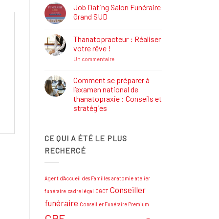
Définition,
Job Dating Salon Funéraire
Rôle
Grand SUD
et
Formations
Aucun
commentaire
Thanatopracteur : Réaliser
sur
Job
votre rêve !
Dating
Salon
sur
Un commentaire
Funéraire
Thanatopracteur
Grand
:
SUD
Réaliser
Comment se préparer à
votre
l’examen national de
rêve
!
thanatopraxie : Conseils et
stratégies
Aucun
commentaire
sur
CE QUI A ÉTÉ LE PLUS
Comment
se
RECHERCÉ
préparer
à
l’examen
national
de
Agent d'Accueil des Familles
anatomie
atelier
thanatopraxie
:
Conseiller
funéraire
cadre légal
CGCT
Conseils
et
funéraire
Conseiller Funéraire Premium
stratégies
CPF