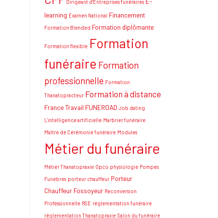
E-
Dirigeant d'Entreprises funéraires
learning
Financement
Examen National
Formation diplômante
Formation Blended
Formation
Formation flexible
funéraire
Formation
professionnelle
Formation
Formation à distance
Thanatopracteur
France Travail
FUNEROAD
Job dating
L'intelligence artificielle
Marbrier funéraire
Maître de Cérémonie funéraire
Modules
Métier du funéraire
Métier Thanatopraxie
Opco
physiologie
Pompes
Porteur
Funèbres
porteur chauffeur
Chauffeur Fossoyeur
Reconversion
Professionnelle
RSE
réglementation funéraire
réglementation Thanatopraxie
Salon du funéraire