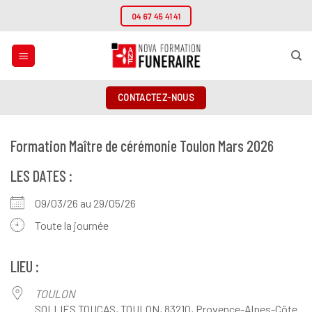
Passer
04 67 45 41 41
au
contenu
CONTACTEZ-NOUS
Formation Maître de cérémonie Toulon Mars 2026
LES DATES :
09/03/26 au 29/05/26
Toute la journée
LIEU :
TOULON
SOLLIES TOUCAS, TOULON, 83210, Provence-Alpes-Côte