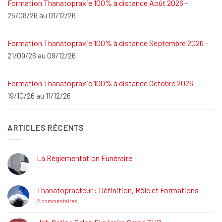
Formation Thanatopraxie 100% à distance Août 2026
-
25/08/26 au 01/12/26
Formation Thanatopraxie 100% à distance Septembre 2026
-
21/09/26 au 09/12/26
Formation Thanatopraxie 100% à distance Octobre 2026
-
19/10/26 au 11/12/26
ARTICLES RÉCENTS
La Réglementation Funéraire
Aucun
commentaire
sur
La
Thanatopracteur : Définition, Rôle et Formations
Réglementation
Funéraire
sur
2 commentaires
Thanatopracteur
:
Définition,