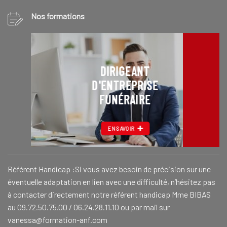
Nos formations
DIRIGEANT
D'ENTREPRISE
FUNÉRAIRE
EN SAVOIR
Référent Handicap :Si vous avez besoin de précision sur une
éventuelle adaptation en lien avec une difficulté, n’hésitez pas
à contacter directement notre référent handicap Mme BIBAS
au 09.72.50.75.00 / 06.24.28.11.10 ou par mail sur
vanessa@formation-anf.com