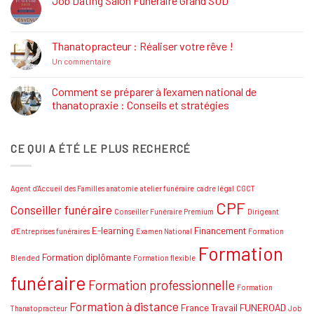
Job Dating Salon Funéraire Grand SUD
Rôle
Aucun
et
commentaire
Formations
sur
Job
Thanatopracteur : Réaliser votre rêve !
Dating
Salon
sur
Un commentaire
Funéraire
Thanatopracteur
Grand
:
SUD
Réaliser
Comment se préparer à l’examen national de
votre
thanatopraxie : Conseils et stratégies
rêve
!
Aucun
commentaire
sur
CE QUI A ÉTÉ LE PLUS RECHERCÉ
Comment
se
préparer
à
l’examen
Agent d'Accueil des Familles
anatomie
atelier funéraire
cadre légal
CGCT
national
de
CPF
Conseiller funéraire
thanatopraxie
Conseiller Funéraire Premium
Dirigeant
:
Conseils
E-learning
Financement
d'Entreprises funéraires
Examen National
Formation
et
Formation
stratégies
Formation diplômante
Blended
Formation flexible
funéraire
Formation professionnelle
Formation
Formation à distance
France Travail
FUNEROAD
Thanatopracteur
Job