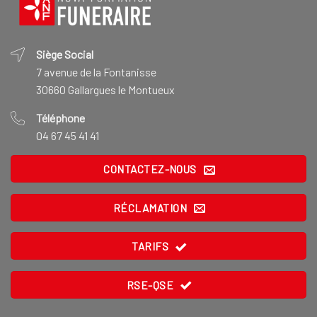
Siège Social
7 avenue de la Fontanisse
30660 Gallargues le Montueux
Téléphone
04 67 45 41 41
CONTACTEZ-NOUS
RÉCLAMATION
TARIFS
RSE-QSE