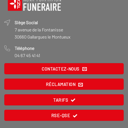
Siège Social
7 avenue de la Fontanisse
30660 Gallargues le Montueux
Téléphone
04 67 45 41 41
CONTACTEZ-NOUS
RÉCLAMATION
TARIFS
RSE-QSE