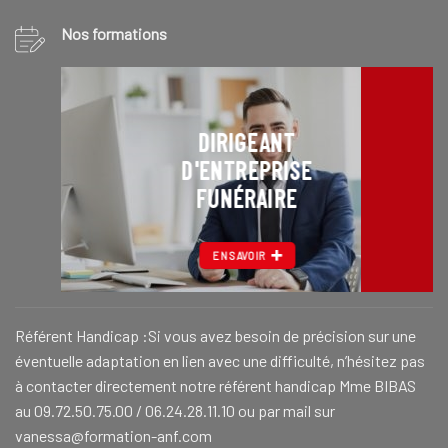
Nos formations
DIRIGEANT
D'ENTREPRISE
FUNÉRAIRE
EN SAVOIR
Référent Handicap :Si vous avez besoin de précision sur une
éventuelle adaptation en lien avec une difficulté, n’hésitez pas
à contacter directement notre référent handicap Mme BIBAS
au 09.72.50.75.00 / 06.24.28.11.10 ou par mail sur
vanessa@formation-anf.com