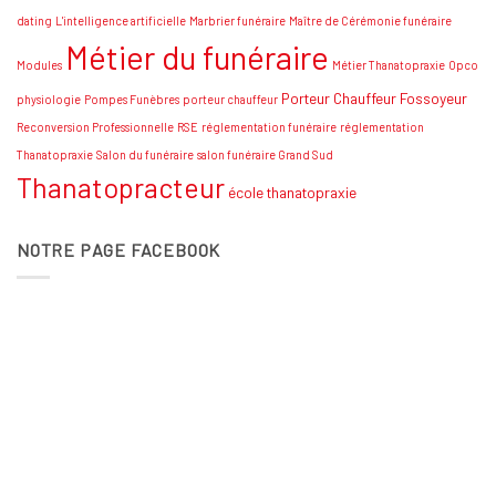
dating
L'intelligence artificielle
Marbrier funéraire
Maître de Cérémonie funéraire
Métier du funéraire
Modules
Métier Thanatopraxie
Opco
Porteur Chauffeur Fossoyeur
physiologie
Pompes Funèbres
porteur chauffeur
Reconversion Professionnelle
RSE
réglementation funéraire
réglementation
Thanatopraxie
Salon du funéraire
salon funéraire Grand Sud
Thanatopracteur
école thanatopraxie
NOTRE PAGE FACEBOOK