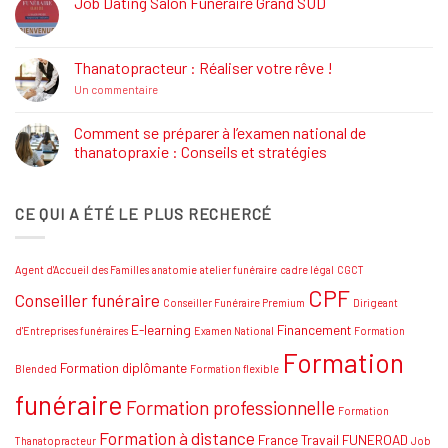
Job Dating Salon Funéraire Grand SUD
Rôle
Aucun
et
commentaire
Formations
sur
Job
Thanatopracteur : Réaliser votre rêve !
Dating
Salon
sur
Un commentaire
Funéraire
Thanatopracteur
Grand
:
SUD
Réaliser
Comment se préparer à l’examen national de
votre
thanatopraxie : Conseils et stratégies
rêve
!
Aucun
commentaire
sur
CE QUI A ÉTÉ LE PLUS RECHERCÉ
Comment
se
préparer
à
l’examen
Agent d'Accueil des Familles
anatomie
atelier funéraire
cadre légal
CGCT
national
de
CPF
Conseiller funéraire
thanatopraxie
Conseiller Funéraire Premium
Dirigeant
:
Conseils
E-learning
Financement
d'Entreprises funéraires
Examen National
Formation
et
Formation
stratégies
Formation diplômante
Blended
Formation flexible
funéraire
Formation professionnelle
Formation
Formation à distance
France Travail
FUNEROAD
Thanatopracteur
Job