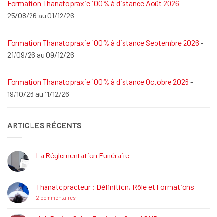
Formation Thanatopraxie 100% à distance Août 2026
-
25/08/26 au 01/12/26
Formation Thanatopraxie 100% à distance Septembre 2026
-
21/09/26 au 09/12/26
Formation Thanatopraxie 100% à distance Octobre 2026
-
19/10/26 au 11/12/26
ARTICLES RÉCENTS
La Réglementation Funéraire
Aucun
commentaire
sur
La
Thanatopracteur : Définition, Rôle et Formations
Réglementation
Funéraire
sur
2 commentaires
Thanatopracteur
:
Définition,