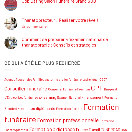
Job Dating Salon Funéraire Grand SUD
Rôle
Aucun
et
commentaire
Formations
sur
Job
Thanatopracteur : Réaliser votre rêve !
Dating
Salon
sur
Un commentaire
Funéraire
Thanatopracteur
Grand
:
SUD
Réaliser
Comment se préparer à l’examen national de
votre
thanatopraxie : Conseils et stratégies
rêve
!
Aucun
commentaire
sur
CE QUI A ÉTÉ LE PLUS RECHERCÉ
Comment
se
préparer
à
l’examen
Agent d'Accueil des Familles
anatomie
atelier funéraire
cadre légal
CGCT
national
de
CPF
Conseiller funéraire
thanatopraxie
Conseiller Funéraire Premium
Dirigeant
:
Conseils
E-learning
Financement
d'Entreprises funéraires
Examen National
Formation
et
Formation
stratégies
Formation diplômante
Blended
Formation flexible
funéraire
Formation professionnelle
Formation
Formation à distance
France Travail
FUNEROAD
Thanatopracteur
Job