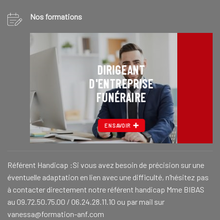
Nos formations
DIRIGEANT
D'ENTREPRISE
FUNÉRAIRE
EN SAVOIR
Référent Handicap :Si vous avez besoin de précision sur une
éventuelle adaptation en lien avec une difficulté, n’hésitez pas
à contacter directement notre référent handicap Mme BIBAS
au 09.72.50.75.00 / 06.24.28.11.10 ou par mail sur
vanessa@formation-anf.com