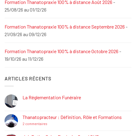
Formation Thanatopraxie 100% à distance Août 2026
-
25/08/26 au 01/12/26
Formation Thanatopraxie 100% à distance Septembre 2026
-
21/09/26 au 09/12/26
Formation Thanatopraxie 100% à distance Octobre 2026
-
19/10/26 au 11/12/26
ARTICLES RÉCENTS
La Réglementation Funéraire
Aucun
commentaire
sur
La
Thanatopracteur : Définition, Rôle et Formations
Réglementation
Funéraire
sur
2 commentaires
Thanatopracteur
:
Définition,