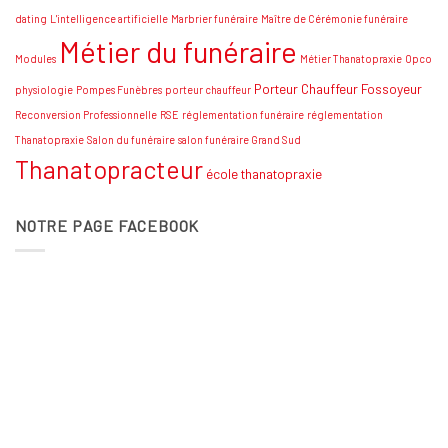
dating
L'intelligence artificielle
Marbrier funéraire
Maître de Cérémonie funéraire
Métier du funéraire
Modules
Métier Thanatopraxie
Opco
Porteur Chauffeur Fossoyeur
physiologie
Pompes Funèbres
porteur chauffeur
Reconversion Professionnelle
RSE
réglementation funéraire
réglementation
Thanatopraxie
Salon du funéraire
salon funéraire Grand Sud
Thanatopracteur
école thanatopraxie
NOTRE PAGE FACEBOOK