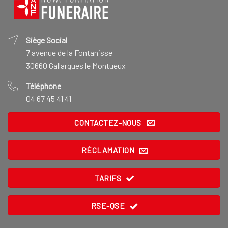
Siège Social
7 avenue de la Fontanisse
30660 Gallargues le Montueux
Téléphone
04 67 45 41 41
CONTACTEZ-NOUS
RÉCLAMATION
TARIFS
RSE-QSE