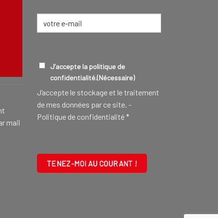
E-
mail
(Nécessaire)
CONSEILLER FUNÉRAIRE
EN SAVOIR
RGPD
(NÉCESSAIRE)
J’accepte la politique de
confidentialité.
(Nécessaire)
J‘accepte le stockage et le traitement
de mes données par ce site. -
nt
Politique de confidentialité
*
ar mail
CAPTCHA