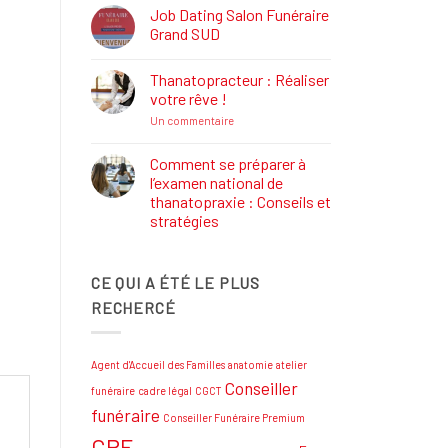
Définition,
Job Dating Salon Funéraire
Rôle
Grand SUD
et
Formations
Aucun
commentaire
Thanatopracteur : Réaliser
sur
Job
votre rêve !
Dating
Salon
sur
Un commentaire
Funéraire
Thanatopracteur
Grand
:
SUD
Réaliser
Comment se préparer à
votre
l’examen national de
rêve
!
thanatopraxie : Conseils et
stratégies
Aucun
commentaire
sur
CE QUI A ÉTÉ LE PLUS
Comment
se
RECHERCÉ
préparer
à
l’examen
national
de
Agent d'Accueil des Familles
anatomie
atelier
thanatopraxie
:
Conseiller
funéraire
cadre légal
CGCT
Conseils
et
funéraire
Conseiller Funéraire Premium
stratégies
CPF