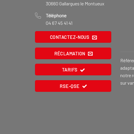
30660 Gallargues le Montueux
Téléphone
04 67 45 41 41
CONTACTEZ-NOUS
RÉCLAMATION
Référe
adaptat
TARIFS
notre 
sur va
RSE-QSE