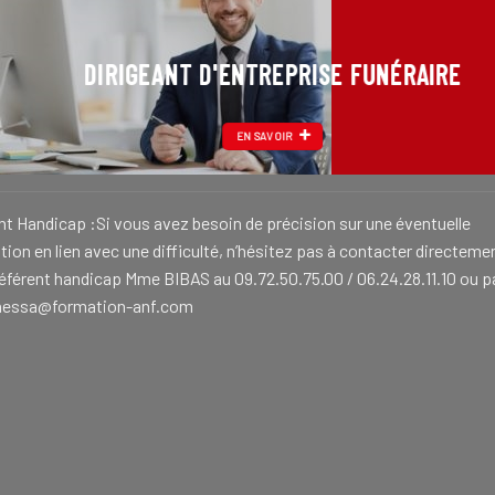
DIRIGEANT D'ENTREPRISE FUNÉRAIRE
EN SAVOIR
nt Handicap :Si vous avez besoin de précision sur une éventuelle
ion en lien avec une difficulté, n’hésitez pas à contacter directeme
référent handicap Mme BIBAS au 09.72.50.75.00 / 06.24.28.11.10 ou p
nessa@formation-anf.com