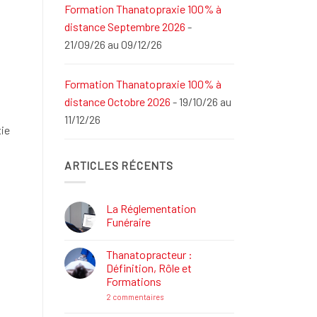
Formation Thanatopraxie 100% à
distance Septembre 2026
-
21/09/26 au 09/12/26
Formation Thanatopraxie 100% à
distance Octobre 2026
- 19/10/26 au
11/12/26
xie
ARTICLES RÉCENTS
La Réglementation
Funéraire
Aucun
commentaire
Thanatopracteur :
sur
La
Définition, Rôle et
Réglementation
Formations
Funéraire
sur
2 commentaires
Thanatopracteur
: