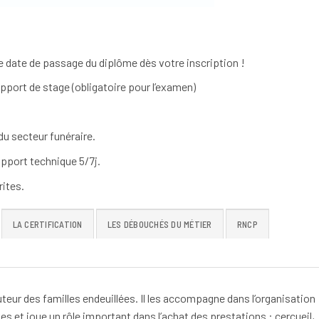
 date de passage du diplôme dès votre inscription !
apport de stage (obligatoire pour l’examen)
u secteur funéraire.
pport technique 5/7j.
ites.
LA CERTIFICATION
LES DÉBOUCHÉS DU MÉTIER
RNCP
cuteur des familles endeuillées. Il les accompagne dans l’organisation
s et joue un rôle important dans l’achat des prestations : cercueil,