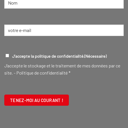
NOM
(NÉCESSAIRE)
Nom
E-
mail
(Nécessaire)
RGPD
(NÉCESSAIRE)
J’accepte la politique de confidentialité.
(Nécessaire)
J‘accepte le stockage et le traitement de mes données par ce
site. -
Politique de confidentialité
*
CAPTCHA