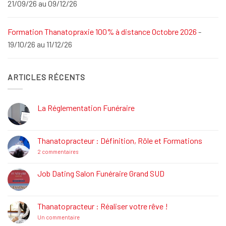
21/09/26 au 09/12/26
Formation Thanatopraxie 100% à distance Octobre 2026
-
19/10/26 au 11/12/26
ARTICLES RÉCENTS
La Réglementation Funéraire
Aucun
commentaire
sur
La
Thanatopracteur : Définition, Rôle et Formations
Réglementation
Funéraire
sur
2 commentaires
Thanatopracteur
:
Définition,
Job Dating Salon Funéraire Grand SUD
Rôle
Aucun
et
commentaire
Formations
sur
Job
Thanatopracteur : Réaliser votre rêve !
Dating
Salon
sur
Un commentaire
Funéraire
Thanatopracteur