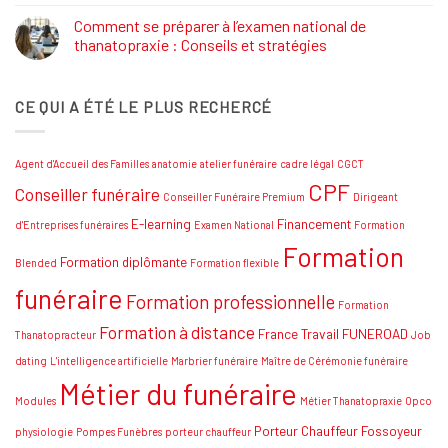
Grand
:
SUD
Réaliser
Comment se préparer à l’examen national de
votre
thanatopraxie : Conseils et stratégies
rêve
!
Aucun
commentaire
sur
CE QUI A ÉTÉ LE PLUS RECHERCÉ
Comment
se
préparer
à
l’examen
Agent d'Accueil des Familles
anatomie
atelier funéraire
cadre légal
CGCT
national
de
CPF
Conseiller funéraire
thanatopraxie
Conseiller Funéraire Premium
Dirigeant
:
Conseils
E-learning
Financement
d'Entreprises funéraires
Examen National
Formation
et
Formation
stratégies
Formation diplômante
Blended
Formation flexible
funéraire
Formation professionnelle
Formation
Formation à distance
France Travail
FUNEROAD
Thanatopracteur
Job
dating
L'intelligence artificielle
Marbrier funéraire
Maître de Cérémonie funéraire
Métier du funéraire
Modules
Métier Thanatopraxie
Opco
Porteur Chauffeur Fossoyeur
physiologie
Pompes Funèbres
porteur chauffeur