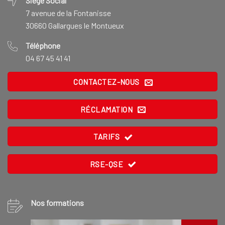
Siège Social
7 avenue de la Fontanisse
30660 Gallargues le Montueux
Téléphone
04 67 45 41 41
CONTACTEZ-NOUS
RÉCLAMATION
TARIFS
RSE-QSE
Nos formations