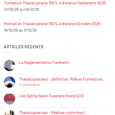
Formation Thanatopraxie 100% à distance Septembre 2026
-
21/09/26 au 09/12/26
Formation Thanatopraxie 100% à distance Octobre 2026
-
19/10/26 au 11/12/26
ARTICLES RÉCENTS
La Réglementation Funéraire
Aucun
commentaire
sur
La
Thanatopracteur : Définition, Rôle et Formations
Réglementation
Funéraire
sur
2 commentaires
Thanatopracteur
:
Définition,
Job Dating Salon Funéraire Grand SUD
Rôle
Aucun
et
commentaire
Formations
sur
Job
Thanatopracteur : Réaliser votre rêve !
Dating