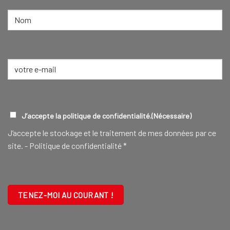
NOM
(NÉCESSAIRE)
Nom
E-
mail
(Nécessaire)
RGPD
(NÉCESSAIRE)
J’accepte la politique de confidentialité.
(Nécessaire)
J‘accepte le stockage et le traitement de mes données par ce
site. -
Politique de confidentialité
*
CAPTCHA