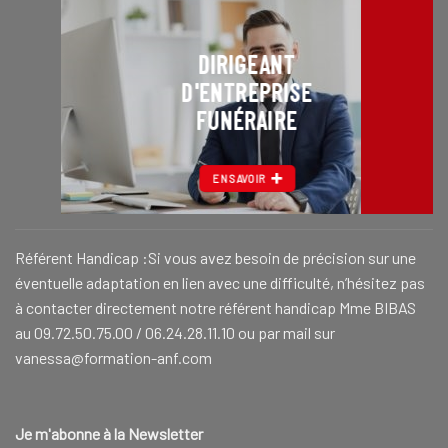
DIRIGEANT
D'ENTREPRISE
FUNÉRAIRE
EN SAVOIR
Référent Handicap :Si vous avez besoin de précision sur une
éventuelle adaptation en lien avec une difficulté, n’hésitez pas
à contacter directement notre référent handicap Mme BIBAS
au 09.72.50.75.00 / 06.24.28.11.10 ou par mail sur
vanessa@formation-anf.com
Je m'abonne à la Newsletter