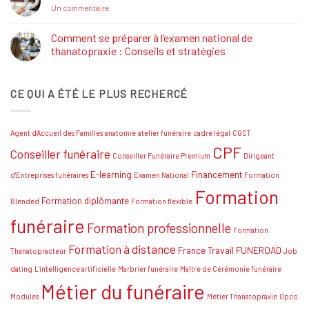
Salon
sur
Un commentaire
Funéraire
Thanatopracteur
Grand
:
SUD
Réaliser
Comment se préparer à l’examen national de
votre
thanatopraxie : Conseils et stratégies
rêve
!
Aucun
commentaire
sur
CE QUI A ÉTÉ LE PLUS RECHERCÉ
Comment
se
préparer
à
l’examen
Agent d'Accueil des Familles
anatomie
atelier funéraire
cadre légal
CGCT
national
de
CPF
Conseiller funéraire
thanatopraxie
Conseiller Funéraire Premium
Dirigeant
:
Conseils
E-learning
Financement
d'Entreprises funéraires
Examen National
Formation
et
Formation
stratégies
Formation diplômante
Blended
Formation flexible
funéraire
Formation professionnelle
Formation
Formation à distance
France Travail
FUNEROAD
Thanatopracteur
Job
dating
L'intelligence artificielle
Marbrier funéraire
Maître de Cérémonie funéraire
Métier du funéraire
Modules
Métier Thanatopraxie
Opco