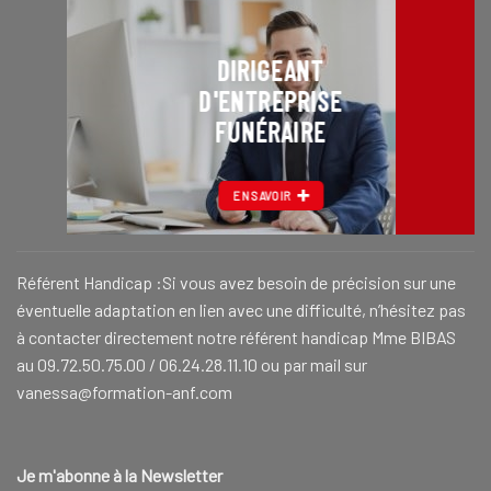
DIRIGEANT
D'ENTREPRISE
FUNÉRAIRE
EN SAVOIR
Référent Handicap :Si vous avez besoin de précision sur une
éventuelle adaptation en lien avec une difficulté, n’hésitez pas
à contacter directement notre référent handicap Mme BIBAS
au 09.72.50.75.00 / 06.24.28.11.10 ou par mail sur
vanessa@formation-anf.com
Je m'abonne à la Newsletter