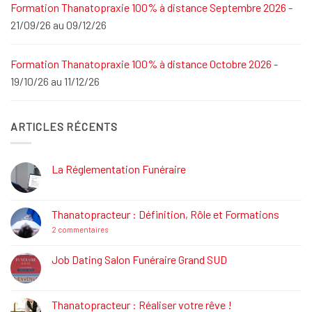
Formation Thanatopraxie 100% à distance Septembre 2026
-
21/09/26 au 09/12/26
Formation Thanatopraxie 100% à distance Octobre 2026
-
19/10/26 au 11/12/26
ARTICLES RÉCENTS
La Réglementation Funéraire
Aucun
commentaire
sur
La
Thanatopracteur : Définition, Rôle et Formations
Réglementation
Funéraire
sur
2 commentaires
Thanatopracteur
:
Définition,
Job Dating Salon Funéraire Grand SUD
Rôle
Aucun
et
commentaire
Formations
sur
Job
Thanatopracteur : Réaliser votre rêve !
Dating