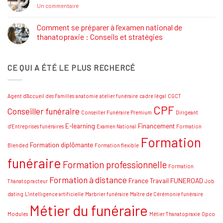
Salon
sur
Un commentaire
Funéraire
Thanatopracteur
Grand
:
SUD
Réaliser
Comment se préparer à l’examen national de
votre
thanatopraxie : Conseils et stratégies
rêve
!
Aucun
commentaire
sur
CE QUI A ÉTÉ LE PLUS RECHERCÉ
Comment
se
préparer
à
l’examen
Agent d'Accueil des Familles
anatomie
atelier funéraire
cadre légal
CGCT
national
de
CPF
Conseiller funéraire
thanatopraxie
Conseiller Funéraire Premium
Dirigeant
:
Conseils
E-learning
Financement
d'Entreprises funéraires
Examen National
Formation
et
Formation
stratégies
Formation diplômante
Blended
Formation flexible
funéraire
Formation professionnelle
Formation
Formation à distance
France Travail
FUNEROAD
Thanatopracteur
Job
dating
L'intelligence artificielle
Marbrier funéraire
Maître de Cérémonie funéraire
Métier du funéraire
Modules
Métier Thanatopraxie
Opco