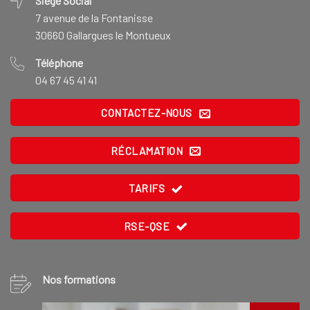
Siège Social
7 avenue de la Fontanisse
30660 Gallargues le Montueux
Téléphone
04 67 45 41 41
CONTACTEZ-NOUS
RÉCLAMATION
TARIFS
RSE-QSE
Nos formations