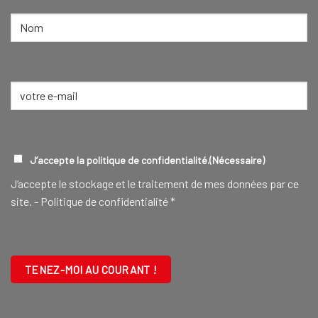
NOM
(NÉCESSAIRE)
Nom
E-
mail
(Nécessaire)
RGPD
(NÉCESSAIRE)
J’accepte la politique de confidentialité.
(Nécessaire)
J‘accepte le stockage et le traitement de mes données par ce
site. -
Politique de confidentialité
*
CAPTCHA