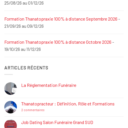
25/08/26 au 01/12/26
Formation Thanatopraxie 100% à distance Septembre 2026
-
21/09/26 au 09/12/26
Formation Thanatopraxie 100% à distance Octobre 2026
-
19/10/26 au 11/12/26
ARTICLES RÉCENTS
La Réglementation Funéraire
Aucun
commentaire
sur
La
Thanatopracteur : Définition, Rôle et Formations
Réglementation
Funéraire
sur
2 commentaires
Thanatopracteur
:
Définition,
Job Dating Salon Funéraire Grand SUD
Rôle