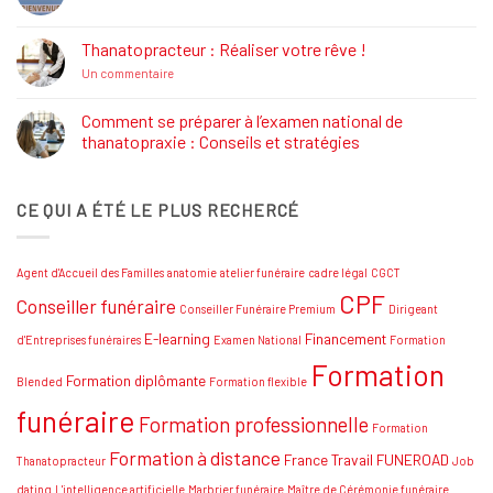
Aucun
et
commentaire
Formations
sur
Job
Thanatopracteur : Réaliser votre rêve !
Dating
Salon
sur
Un commentaire
Funéraire
Thanatopracteur
Grand
:
SUD
Réaliser
Comment se préparer à l’examen national de
votre
thanatopraxie : Conseils et stratégies
rêve
!
Aucun
commentaire
sur
CE QUI A ÉTÉ LE PLUS RECHERCÉ
Comment
se
préparer
à
l’examen
Agent d'Accueil des Familles
anatomie
atelier funéraire
cadre légal
CGCT
national
de
CPF
Conseiller funéraire
thanatopraxie
Conseiller Funéraire Premium
Dirigeant
:
Conseils
E-learning
Financement
d'Entreprises funéraires
Examen National
Formation
et
Formation
stratégies
Formation diplômante
Blended
Formation flexible
funéraire
Formation professionnelle
Formation
Formation à distance
France Travail
FUNEROAD
Thanatopracteur
Job
dating
L'intelligence artificielle
Marbrier funéraire
Maître de Cérémonie funéraire