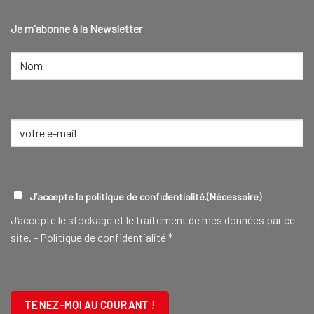
Je m'abonne à la Newsletter
NOM
(NÉCESSAIRE)
Nom
E-
mail
(Nécessaire)
RGPD
(NÉCESSAIRE)
J’accepte la politique de confidentialité.
(Nécessaire)
J‘accepte le stockage et le traitement de mes données par ce
site. -
Politique de confidentialité
*
CAPTCHA