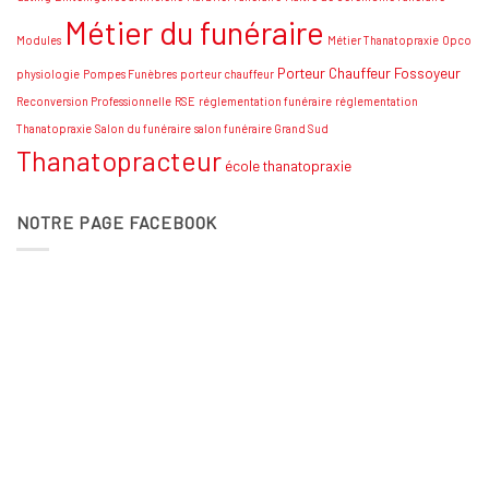
Métier du funéraire
Modules
Métier Thanatopraxie
Opco
Porteur Chauffeur Fossoyeur
physiologie
Pompes Funèbres
porteur chauffeur
Reconversion Professionnelle
RSE
réglementation funéraire
réglementation
Thanatopraxie
Salon du funéraire
salon funéraire Grand Sud
Thanatopracteur
école thanatopraxie
NOTRE PAGE FACEBOOK