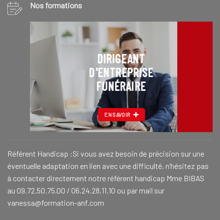
Nos formations
DIRIGEANT
D'ENTREPRISE
FUNÉRAIRE
EN SAVOIR
Référent Handicap :Si vous avez besoin de précision sur une
éventuelle adaptation en lien avec une difficulté, n’hésitez pas
à contacter directement notre référent handicap Mme BIBAS
au 09.72.50.75.00 / 06.24.28.11.10 ou par mail sur
vanessa@formation-anf.com