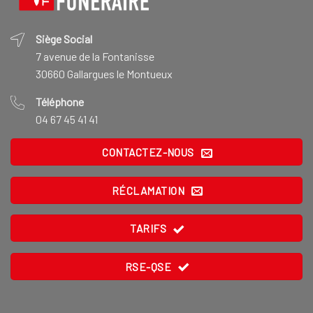
Siège Social
7 avenue de la Fontanisse
30660 Gallargues le Montueux
Téléphone
04 67 45 41 41
CONTACTEZ-NOUS
RÉCLAMATION
TARIFS
RSE-QSE