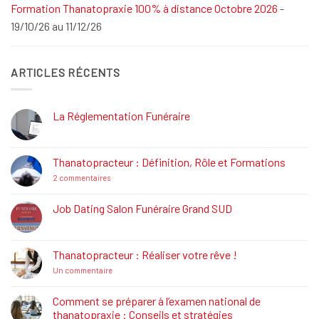
Formation Thanatopraxie 100% à distance Octobre 2026
-
19/10/26 au 11/12/26
ARTICLES RÉCENTS
La Réglementation Funéraire
Aucun
commentaire
sur
La
Thanatopracteur : Définition, Rôle et Formations
Réglementation
Funéraire
sur
2 commentaires
Thanatopracteur
:
Définition,
Job Dating Salon Funéraire Grand SUD
Rôle
Aucun
et
commentaire
Formations
sur
Job
Thanatopracteur : Réaliser votre rêve !
Dating
Salon
sur
Un commentaire
Funéraire
Thanatopracteur
Grand
:
SUD
Réaliser
Comment se préparer à l’examen national de
votre
thanatopraxie : Conseils et stratégies
rêve