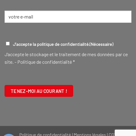
Nom
E-
mail
(Nécessaire)
RGPD
(NÉCESSAIRE)
J’accepte la politique de confidentialité.
(Nécessaire)
J‘accepte le stockage et le traitement de mes données par ce
site. -
Politique de confidentialité
*
CAPTCHA
Politique de confidentialité
|
Mentions légales
|
CGV