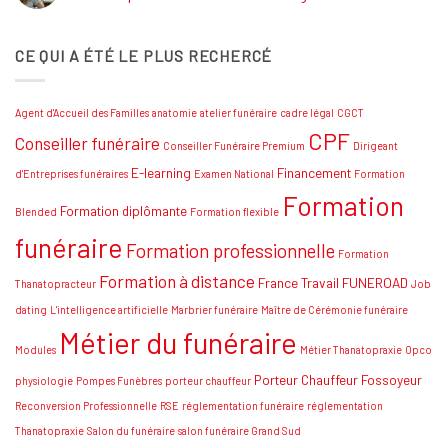
!
Aucun
commentaire
sur
CE QUI A ÉTÉ LE PLUS RECHERCÉ
Comment
se
préparer
à
l’examen
Agent d'Accueil des Familles
anatomie
atelier funéraire
cadre légal
CGCT
national
de
CPF
Conseiller funéraire
thanatopraxie
Conseiller Funéraire Premium
Dirigeant
:
Conseils
E-learning
Financement
d'Entreprises funéraires
Examen National
Formation
et
Formation
stratégies
Formation diplômante
Blended
Formation flexible
funéraire
Formation professionnelle
Formation
Formation à distance
France Travail
FUNEROAD
Thanatopracteur
Job
dating
L'intelligence artificielle
Marbrier funéraire
Maître de Cérémonie funéraire
Métier du funéraire
Modules
Métier Thanatopraxie
Opco
Porteur Chauffeur Fossoyeur
physiologie
Pompes Funèbres
porteur chauffeur
Reconversion Professionnelle
RSE
réglementation funéraire
réglementation
Thanatopraxie
Salon du funéraire
salon funéraire Grand Sud