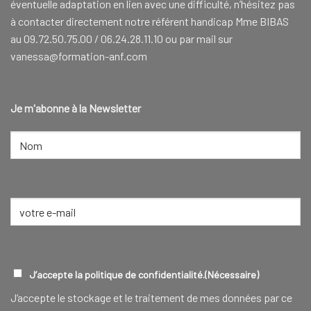
éventuelle adaptation en lien avec une difficulté, n’hésitez pas
à contacter directement notre référent handicap Mme BIBAS
au 09.72.50.75.00 / 06.24.28.11.10 ou par mail sur
vanessa@formation-anf.com
Je m'abonne à la Newsletter
NOM
(NÉCESSAIRE)
Nom
E-
mail
(Nécessaire)
RGPD
(NÉCESSAIRE)
J’accepte la politique de confidentialité.
(Nécessaire)
J‘accepte le stockage et le traitement de mes données par ce