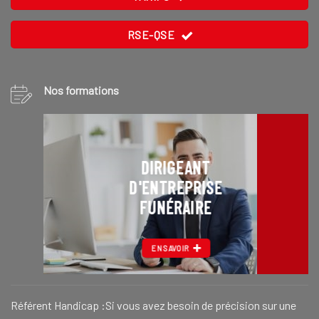
RSE-QSE
Nos formations
DIRIGEANT
D'ENTREPRISE
FUNÉRAIRE
EN SAVOIR
Référent Handicap :Si vous avez besoin de précision sur une