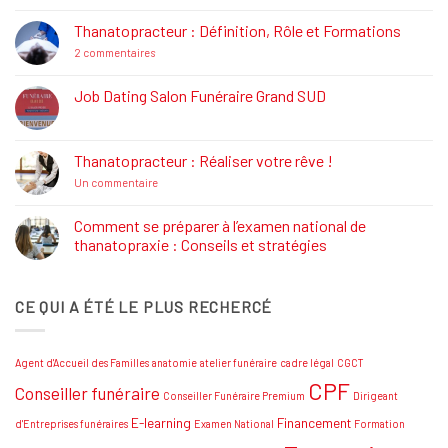
sur
La
Thanatopracteur : Définition, Rôle et Formations
Réglementation
Funéraire
sur
2 commentaires
Thanatopracteur
:
Définition,
Job Dating Salon Funéraire Grand SUD
Rôle
Aucun
et
commentaire
Formations
sur
Job
Thanatopracteur : Réaliser votre rêve !
Dating
Salon
sur
Un commentaire
Funéraire
Thanatopracteur
Grand
:
SUD
Réaliser
Comment se préparer à l’examen national de
votre
thanatopraxie : Conseils et stratégies
rêve
!
Aucun
commentaire
sur
CE QUI A ÉTÉ LE PLUS RECHERCÉ
Comment
se
préparer
à
l’examen
Agent d'Accueil des Familles
anatomie
atelier funéraire
cadre légal
CGCT
national
de
CPF
Conseiller funéraire
thanatopraxie
Conseiller Funéraire Premium
Dirigeant
:
Conseils
E-learning
Financement
d'Entreprises funéraires
Examen National
Formation
et
stratégies