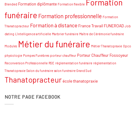
Formation
Formation diplômante
Blended
Formation flexible
funéraire
Formation professionnelle
Formation
Formation à distance
France Travail
FUNEROAD
Thanatopracteur
Job
dating
L'intelligence artificielle
Marbrier funéraire
Maître de Cérémonie funéraire
Métier du funéraire
Modules
Métier Thanatopraxie
Opco
Porteur Chauffeur Fossoyeur
physiologie
Pompes Funèbres
porteur chauffeur
Reconversion Professionnelle
RSE
réglementation funéraire
réglementation
Thanatopraxie
Salon du funéraire
salon funéraire Grand Sud
Thanatopracteur
école thanatopraxie
NOTRE PAGE FACEBOOK