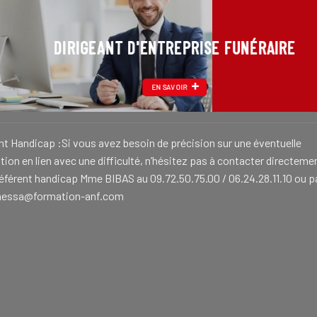
DIRIGEANT D'ENTREPRISE FUNÉRAIRE
EN SAVOIR
nt Handicap :Si vous avez besoin de précision sur une éventuelle
ion en lien avec une difficulté, n’hésitez pas à contacter directeme
référent handicap Mme BIBAS au 09.72.50.75.00 / 06.24.28.11.10 ou p
nessa@formation-anf.com