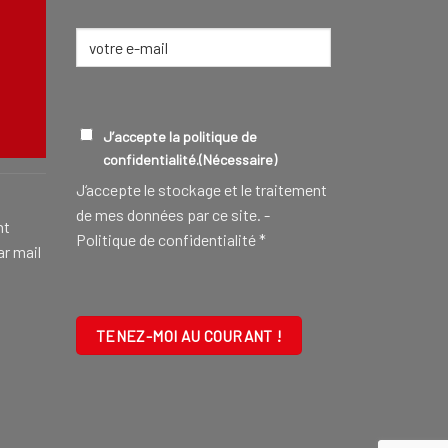
E-
mail
(Nécessaire)
CONSEILLER FUNÉRAIRE
EN SAVOIR
RGPD
(NÉCESSAIRE)
J’accepte la politique de
confidentialité.
(Nécessaire)
J‘accepte le stockage et le traitement
de mes données par ce site. -
nt
Politique de confidentialité
*
ar mail
CAPTCHA