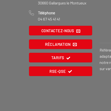
30660 Gallargues le Montueux
Téléphone
04 67 45 41 41
CONTACTEZ-NOUS
RÉCLAMATION
Référe
adaptat
TARIFS
notre 
sur va
RSE-QSE