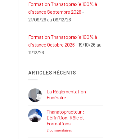
Formation Thanatopraxie 100% à
distance Septembre 2026
-
21/09/26 au 09/12/26
Formation Thanatopraxie 100% à
distance Octobre 2026
- 19/10/26 au
11/12/26
ARTICLES RÉCENTS
La Réglementation
Funéraire
Aucun
commentaire
Thanatopracteur :
sur
La
Définition, Rôle et
Réglementation
Formations
Funéraire
sur
2 commentaires
Thanatopracteur
: