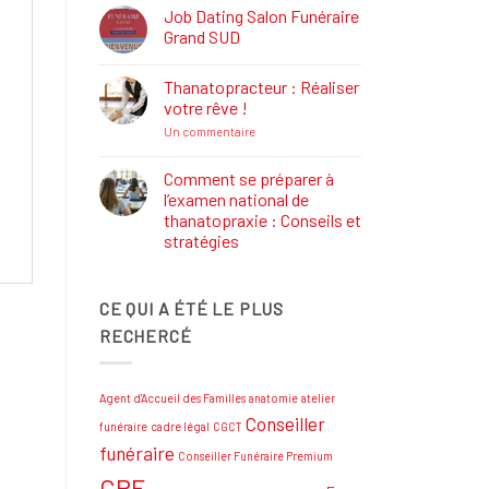
Définition,
Job Dating Salon Funéraire
Rôle
Grand SUD
et
Formations
Aucun
commentaire
Thanatopracteur : Réaliser
sur
Job
votre rêve !
Dating
Salon
sur
Un commentaire
Funéraire
Thanatopracteur
Grand
:
SUD
Réaliser
Comment se préparer à
votre
l’examen national de
rêve
!
thanatopraxie : Conseils et
stratégies
Aucun
commentaire
sur
CE QUI A ÉTÉ LE PLUS
Comment
se
RECHERCÉ
préparer
à
l’examen
national
de
Agent d'Accueil des Familles
anatomie
atelier
thanatopraxie
:
Conseiller
funéraire
cadre légal
CGCT
Conseils
et
funéraire
Conseiller Funéraire Premium
stratégies
CPF