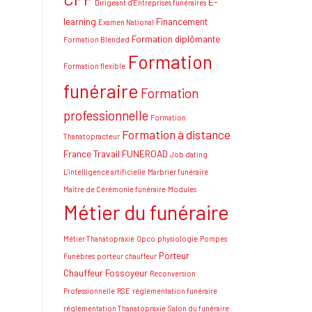
E-
Dirigeant d'Entreprises funéraires
learning
Financement
Examen National
Formation diplômante
Formation Blended
Formation
Formation flexible
funéraire
Formation
professionnelle
Formation
Formation à distance
Thanatopracteur
France Travail
FUNEROAD
Job dating
L'intelligence artificielle
Marbrier funéraire
Maître de Cérémonie funéraire
Modules
Métier du funéraire
Métier Thanatopraxie
Opco
physiologie
Pompes
Porteur
Funèbres
porteur chauffeur
Chauffeur Fossoyeur
Reconversion
Professionnelle
RSE
réglementation funéraire
réglementation Thanatopraxie
Salon du funéraire