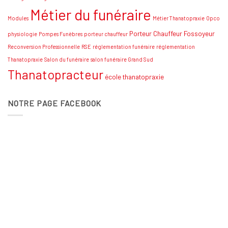
Métier du funéraire
Modules
Métier Thanatopraxie
Opco
Porteur Chauffeur Fossoyeur
physiologie
Pompes Funèbres
porteur chauffeur
Reconversion Professionnelle
RSE
réglementation funéraire
réglementation
Thanatopraxie
Salon du funéraire
salon funéraire Grand Sud
Thanatopracteur
école thanatopraxie
NOTRE PAGE FACEBOOK