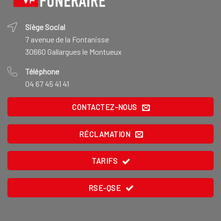
Siège Social
7 avenue de la Fontanisse
30660 Gallargues le Montueux
Téléphone
04 67 45 41 41
CONTACTEZ-NOUS
RÉCLAMATION
TARIFS
RSE-QSE