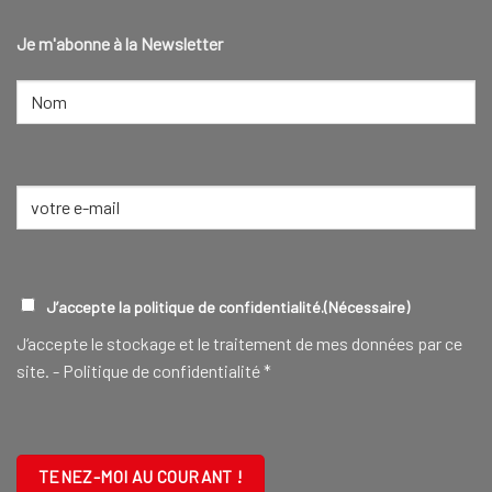
Je m'abonne à la Newsletter
NOM
(NÉCESSAIRE)
Nom
E-
mail
(Nécessaire)
RGPD
(NÉCESSAIRE)
J’accepte la politique de confidentialité.
(Nécessaire)
J‘accepte le stockage et le traitement de mes données par ce
site. -
Politique de confidentialité
*
CAPTCHA