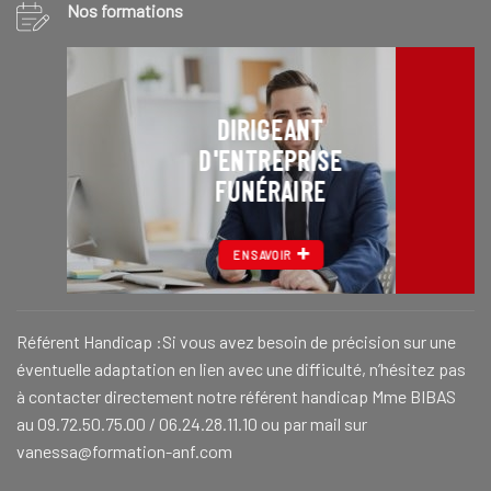
Nos formations
DIRIGEANT
D'ENTREPRISE
FUNÉRAIRE
EN SAVOIR
Référent Handicap :Si vous avez besoin de précision sur une
éventuelle adaptation en lien avec une difficulté, n’hésitez pas
à contacter directement notre référent handicap Mme BIBAS
au 09.72.50.75.00 / 06.24.28.11.10 ou par mail sur
vanessa@formation-anf.com