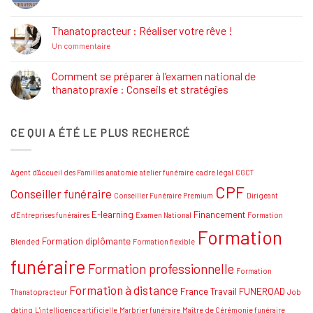
commentaire
Formations
sur
Job
Thanatopracteur : Réaliser votre rêve !
Dating
Salon
sur
Un commentaire
Funéraire
Thanatopracteur
Grand
:
SUD
Réaliser
Comment se préparer à l’examen national de
votre
thanatopraxie : Conseils et stratégies
rêve
!
Aucun
commentaire
sur
CE QUI A ÉTÉ LE PLUS RECHERCÉ
Comment
se
préparer
à
l’examen
Agent d'Accueil des Familles
anatomie
atelier funéraire
cadre légal
CGCT
national
de
CPF
Conseiller funéraire
thanatopraxie
Conseiller Funéraire Premium
Dirigeant
:
Conseils
E-learning
Financement
d'Entreprises funéraires
Examen National
Formation
et
Formation
stratégies
Formation diplômante
Blended
Formation flexible
funéraire
Formation professionnelle
Formation
Formation à distance
France Travail
FUNEROAD
Thanatopracteur
Job
dating
L'intelligence artificielle
Marbrier funéraire
Maître de Cérémonie funéraire