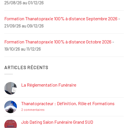
25/08/26 au 01/12/26
Formation Thanatopraxie 100% à distance Septembre 2026
-
21/09/26 au 09/12/26
Formation Thanatopraxie 100% à distance Octobre 2026
-
19/10/26 au 11/12/26
ARTICLES RÉCENTS
La Réglementation Funéraire
Aucun
commentaire
sur
La
Thanatopracteur : Définition, Rôle et Formations
Réglementation
Funéraire
sur
2 commentaires
Thanatopracteur
:
Définition,
Job Dating Salon Funéraire Grand SUD
Rôle
Aucun
et