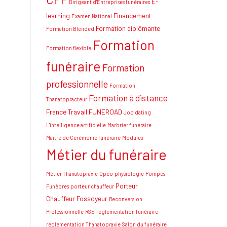
E-
Dirigeant d'Entreprises funéraires
learning
Financement
Examen National
Formation diplômante
Formation Blended
Formation
Formation flexible
funéraire
Formation
professionnelle
Formation
Formation à distance
Thanatopracteur
France Travail
FUNEROAD
Job dating
L'intelligence artificielle
Marbrier funéraire
Maître de Cérémonie funéraire
Modules
Métier du funéraire
Métier Thanatopraxie
Opco
physiologie
Pompes
Porteur
Funèbres
porteur chauffeur
Chauffeur Fossoyeur
Reconversion
Professionnelle
RSE
réglementation funéraire
réglementation Thanatopraxie
Salon du funéraire