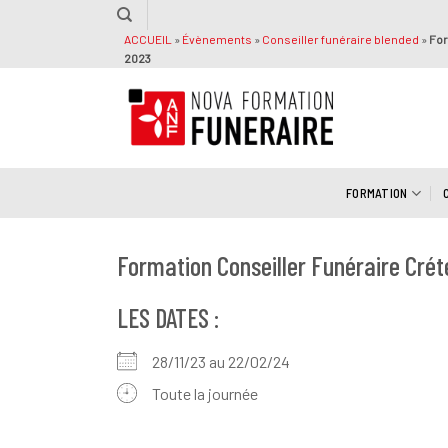
Passer
au
ACCUEIL
»
Évènements
»
Conseiller funéraire blended
»
For
2023
contenu
FORMATION
Formation Conseiller Funéraire Crét
LES DATES :
28/11/23 au 22/02/24
Toute la journée