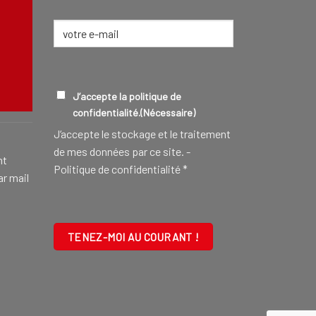
E-
mail
(Nécessaire)
CONSEILLER FUNÉRAIRE
EN SAVOIR
RGPD
(NÉCESSAIRE)
J’accepte la politique de
confidentialité.
(Nécessaire)
J‘accepte le stockage et le traitement
de mes données par ce site. -
nt
Politique de confidentialité
*
ar mail
CAPTCHA