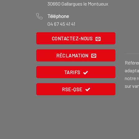
30660 Gallargues le Montueux
Téléphone
04 67 45 41 41
CONTACTEZ-NOUS
RÉCLAMATION
Référe
adaptat
TARIFS
notre 
sur va
RSE-QSE