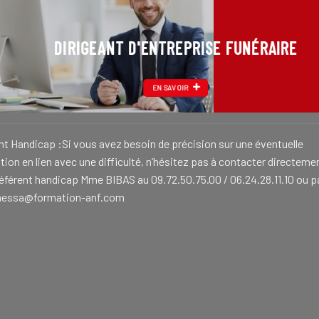
DIRIGEANT D'ENTREPRISE FUNÉRAIRE
EN SAVOIR
nt Handicap :Si vous avez besoin de précision sur une éventuelle
ion en lien avec une difficulté, n’hésitez pas à contacter directeme
référent handicap Mme BIBAS au 09.72.50.75.00 / 06.24.28.11.10 ou p
nessa@formation-anf.com