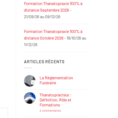
Formation Thanatopraxie 100% à
distance Septembre 2026
-
21/09/26 au 09/12/26
Formation Thanatopraxie 100% à
distance Octobre 2026
- 19/10/26 au
11/12/26
ARTICLES RÉCENTS
La Réglementation
Funéraire
Aucun
commentaire
Thanatopracteur :
sur
La
Définition, Rôle et
Réglementation
Formations
Funéraire
sur
2 commentaires
Thanatopracteur
: