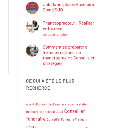
Définition,
Job Dating Salon Funéraire
Rôle
Grand SUD
et
Formations
Aucun
commentaire
Thanatopracteur : Réaliser
sur
Job
votre rêve !
Dating
Salon
sur
Un commentaire
Funéraire
Thanatopracteur
Grand
:
SUD
Réaliser
Comment se préparer à
votre
l’examen national de
rêve
!
thanatopraxie : Conseils et
stratégies
Aucun
commentaire
sur
CE QUI A ÉTÉ LE PLUS
Comment
se
RECHERCÉ
préparer
à
l’examen
national
de
Agent d'Accueil des Familles
anatomie
atelier
thanatopraxie
:
Conseiller
funéraire
cadre légal
CGCT
Conseils
et
funéraire
Conseiller Funéraire Premium
stratégies
CPF