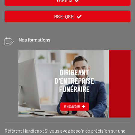
RSE-QSE
Nos formations
DIRIGEANT
D'ENTREPRISE
FUNÉRAIRE
EN SAVOIR
Référent Handicap :Si vous avez besoin de précision sur une