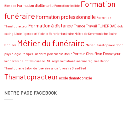
Formation
stratégies
Formation diplômante
Blended
Formation flexible
funéraire
Formation professionnelle
Formation
Formation à distance
France Travail
FUNEROAD
Thanatopracteur
Job
dating
L'intelligence artificielle
Marbrier funéraire
Maître de Cérémonie funéraire
Métier du funéraire
Modules
Métier Thanatopraxie
Opco
Porteur Chauffeur Fossoyeur
physiologie
Pompes Funèbres
porteur chauffeur
Reconversion Professionnelle
RSE
réglementation funéraire
réglementation
Thanatopraxie
Salon du funéraire
salon funéraire Grand Sud
Thanatopracteur
école thanatopraxie
NOTRE PAGE FACEBOOK