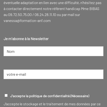
éventuelle adaptation en lien avec une difficulté, n’hésitez pas
à contacter directement notre référent handicap Mme BIBAS
au 09.72.50.75.00 / 06.24.28.11.10 ou par mail sur
vanessa@formation-anf.com
Je m'abonne à la Newsletter
NOM
(NÉCESSAIRE)
Nom
E-
mail
(Nécessaire)
RGPD
(NÉCESSAIRE)
J’accepte la politique de confidentialité.
(Nécessaire)
J‘accepte le stockage et le traitement de mes données par ce