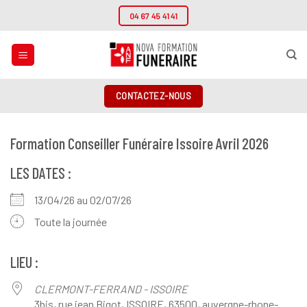
Passer
04 67 45 41 41
au
contenu
CONTACTEZ-NOUS
Formation Conseiller Funéraire Issoire Avril 2026
LES DATES :
13/04/26 au 02/07/26
Toute la journée
LIEU :
CLERMONT-FERRAND - ISSOIRE
3bis, rue jean Bigot, ISSOIRE, 63500, auvergne-rhone-