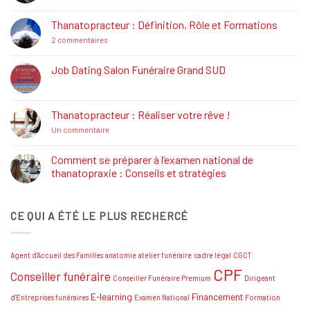
commentaire
sur
La
Thanatopracteur : Définition, Rôle et Formations
Réglementation
Funéraire
sur
2 commentaires
Thanatopracteur
:
Définition,
Job Dating Salon Funéraire Grand SUD
Rôle
Aucun
et
commentaire
Formations
sur
Job
Thanatopracteur : Réaliser votre rêve !
Dating
Salon
sur
Un commentaire
Funéraire
Thanatopracteur
Grand
:
SUD
Réaliser
Comment se préparer à l’examen national de
votre
thanatopraxie : Conseils et stratégies
rêve
!
Aucun
commentaire
sur
CE QUI A ÉTÉ LE PLUS RECHERCÉ
Comment
se
préparer
à
l’examen
Agent d'Accueil des Familles
anatomie
atelier funéraire
cadre légal
CGCT
national
de
CPF
Conseiller funéraire
thanatopraxie
Conseiller Funéraire Premium
Dirigeant
:
Conseils
E-learning
Financement
d'Entreprises funéraires
Examen National
Formation
et