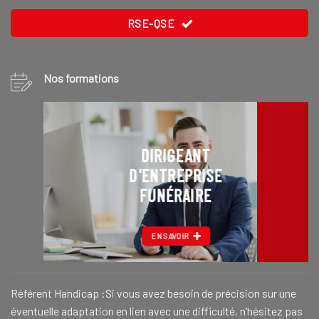
RSE-QSE
Nos formations
DIRIGEANT
D'ENTREPRISE
FUNÉRAIRE
EN SAVOIR
Référent Handicap :Si vous avez besoin de précision sur une
éventuelle adaptation en lien avec une difficulté, n’hésitez pas