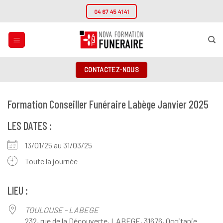
Passer
04 67 45 41 41
au
contenu
CONTACTEZ-NOUS
Formation Conseiller Funéraire Labège Janvier 2025
LES DATES :
13/01/25 au 31/03/25
Toute la journée
LIEU :
TOULOUSE - LABEGE
232, rue de la Découverte, LABEGE, 31676, Occitanie