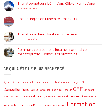
La
Thanatopracteur : Définition, Rôle et Formations
Réglementation
Funéraire
sur
2 commentaires
Thanatopracteur
:
Définition,
Job Dating Salon Funéraire Grand SUD
Rôle
Aucun
et
commentaire
Formations
sur
Job
Thanatopracteur : Réaliser votre rêve !
Dating
Salon
sur
Un commentaire
Funéraire
Thanatopracteur
Grand
:
SUD
Réaliser
Comment se préparer à l’examen national de
votre
thanatopraxie : Conseils et stratégies
rêve
!
Aucun
commentaire
sur
CE QUI A ÉTÉ LE PLUS RECHERCÉ
Comment
se
préparer
à
l’examen
Agent d'Accueil des Familles
anatomie
atelier funéraire
cadre légal
CGCT
national
de
CPF
Conseiller funéraire
thanatopraxie
Conseiller Funéraire Premium
Dirigeant
:
Conseils
E-learning
Financement
d'Entreprises funéraires
Examen National
Formation
et
Formation
stratégies
Formation diplômante
Blended
Formation flexible