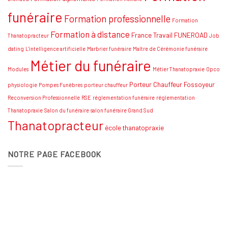
funéraire
Formation professionnelle
Formation
Formation à distance
France Travail
FUNEROAD
Thanatopracteur
Job
dating
L'intelligence artificielle
Marbrier funéraire
Maître de Cérémonie funéraire
Métier du funéraire
Modules
Métier Thanatopraxie
Opco
Porteur Chauffeur Fossoyeur
physiologie
Pompes Funèbres
porteur chauffeur
Reconversion Professionnelle
RSE
réglementation funéraire
réglementation
Thanatopraxie
Salon du funéraire
salon funéraire Grand Sud
Thanatopracteur
école thanatopraxie
NOTRE PAGE FACEBOOK