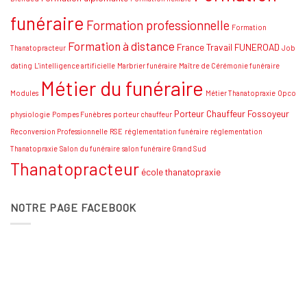
funéraire
Formation professionnelle
Formation
Formation à distance
France Travail
FUNEROAD
Thanatopracteur
Job
dating
L'intelligence artificielle
Marbrier funéraire
Maître de Cérémonie funéraire
Métier du funéraire
Modules
Métier Thanatopraxie
Opco
Porteur Chauffeur Fossoyeur
physiologie
Pompes Funèbres
porteur chauffeur
Reconversion Professionnelle
RSE
réglementation funéraire
réglementation
Thanatopraxie
Salon du funéraire
salon funéraire Grand Sud
Thanatopracteur
école thanatopraxie
NOTRE PAGE FACEBOOK