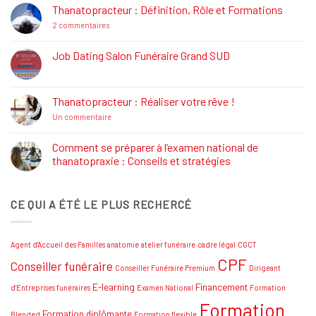
La
Thanatopracteur : Définition, Rôle et Formations
Réglementation
Funéraire
sur
2 commentaires
Thanatopracteur
:
Définition,
Job Dating Salon Funéraire Grand SUD
Rôle
Aucun
et
commentaire
Formations
sur
Job
Thanatopracteur : Réaliser votre rêve !
Dating
Salon
sur
Un commentaire
Funéraire
Thanatopracteur
Grand
:
SUD
Réaliser
Comment se préparer à l’examen national de
votre
thanatopraxie : Conseils et stratégies
rêve
!
Aucun
commentaire
sur
CE QUI A ÉTÉ LE PLUS RECHERCÉ
Comment
se
préparer
à
l’examen
Agent d'Accueil des Familles
anatomie
atelier funéraire
cadre légal
CGCT
national
de
CPF
Conseiller funéraire
thanatopraxie
Conseiller Funéraire Premium
Dirigeant
:
Conseils
E-learning
Financement
d'Entreprises funéraires
Examen National
Formation
et
Formation
stratégies
Formation diplômante
Blended
Formation flexible