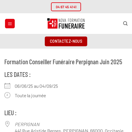
Passer
04 67 45 41 41
au
contenu
CONTACTEZ-NOUS
Formation Conseiller Funéraire Perpignan Juin 2025
LES DATES :
06/06/25 au 04/09/25
Toute la journée
LIEU :
PERPIGNAN
441 Rue Aristide Berges, PERPIGNAN, 66000, Occitanie