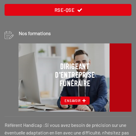
RSE-QSE
Nos formations
DIRIGEANT
D'ENTREPRISE
FUNÉRAIRE
EN SAVOIR
Référent Handicap :Si vous avez besoin de précision sur une
éventuelle adaptation en lien avec une difficulté, n’hésitez pas