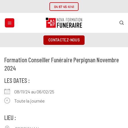
Passer
04 67 45 41 41
au
contenu
CONTACTEZ-NOUS
Formation Conseiller Funéraire Perpignan Novembre
2024
LES DATES :
08/11/24 au 06/02/25
Toute la journée
LIEU :