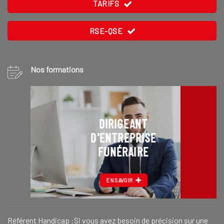
TARIFS
RSE-QSE
Nos formations
DIRIGEANT
D'ENTREPRISE
FUNÉRAIRE
EN SAVOIR
Référent Handicap :Si vous avez besoin de précision sur une