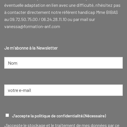
éventuelle adaptation en lien avec une difficulté, n’hésitez pas
à contacter directement notre référent handicap Mme BIBAS
au 09.72.50.75.00 / 06.24.28.11.10 ou par mail sur
vanessa@formation-anf.com
Je m'abonne à la Newsletter
NOM
(NÉCESSAIRE)
Nom
E-
mail
(Nécessaire)
RGPD
(NÉCESSAIRE)
J’accepte la politique de confidentialité.
(Nécessaire)
J‘accepte le stockage et le traitement de mes données par ce