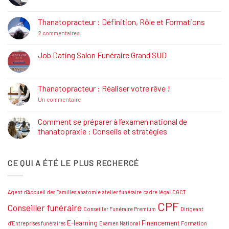
commentaire
sur
La
Thanatopracteur : Définition, Rôle et Formations
Réglementation
Funéraire
sur
2 commentaires
Thanatopracteur
:
Définition,
Job Dating Salon Funéraire Grand SUD
Rôle
Aucun
et
commentaire
Formations
sur
Job
Thanatopracteur : Réaliser votre rêve !
Dating
Salon
sur
Un commentaire
Funéraire
Thanatopracteur
Grand
:
SUD
Réaliser
Comment se préparer à l’examen national de
votre
thanatopraxie : Conseils et stratégies
rêve
!
Aucun
commentaire
sur
CE QUI A ÉTÉ LE PLUS RECHERCÉ
Comment
se
préparer
à
l’examen
Agent d'Accueil des Familles
anatomie
atelier funéraire
cadre légal
CGCT
national
de
CPF
Conseiller funéraire
thanatopraxie
Conseiller Funéraire Premium
Dirigeant
:
Conseils
E-learning
Financement
d'Entreprises funéraires
Examen National
Formation
et