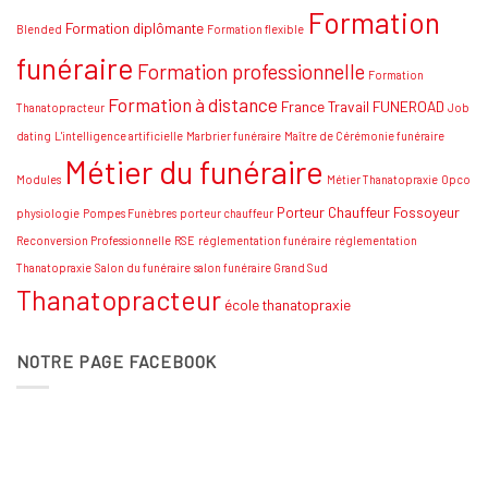
Formation
stratégies
Formation diplômante
Blended
Formation flexible
funéraire
Formation professionnelle
Formation
Formation à distance
France Travail
FUNEROAD
Thanatopracteur
Job
dating
L'intelligence artificielle
Marbrier funéraire
Maître de Cérémonie funéraire
Métier du funéraire
Modules
Métier Thanatopraxie
Opco
Porteur Chauffeur Fossoyeur
physiologie
Pompes Funèbres
porteur chauffeur
Reconversion Professionnelle
RSE
réglementation funéraire
réglementation
Thanatopraxie
Salon du funéraire
salon funéraire Grand Sud
Thanatopracteur
école thanatopraxie
NOTRE PAGE FACEBOOK