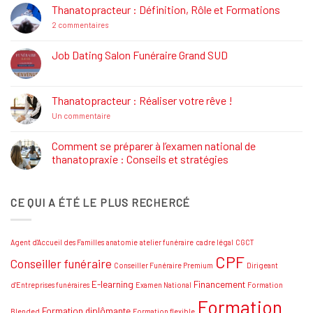
La
Thanatopracteur : Définition, Rôle et Formations
Réglementation
Funéraire
sur
2 commentaires
Thanatopracteur
:
Définition,
Job Dating Salon Funéraire Grand SUD
Rôle
Aucun
et
commentaire
Formations
sur
Job
Thanatopracteur : Réaliser votre rêve !
Dating
Salon
sur
Un commentaire
Funéraire
Thanatopracteur
Grand
:
SUD
Réaliser
Comment se préparer à l’examen national de
votre
thanatopraxie : Conseils et stratégies
rêve
!
Aucun
commentaire
sur
CE QUI A ÉTÉ LE PLUS RECHERCÉ
Comment
se
préparer
à
l’examen
Agent d'Accueil des Familles
anatomie
atelier funéraire
cadre légal
CGCT
national
de
CPF
Conseiller funéraire
thanatopraxie
Conseiller Funéraire Premium
Dirigeant
:
Conseils
E-learning
Financement
d'Entreprises funéraires
Examen National
Formation
et
Formation
stratégies
Formation diplômante
Blended
Formation flexible