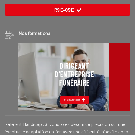
RSE-QSE
Nos formations
DIRIGEANT
D'ENTREPRISE
FUNÉRAIRE
EN SAVOIR
Référent Handicap :Si vous avez besoin de précision sur une
éventuelle adaptation en lien avec une difficulté, n’hésitez pas