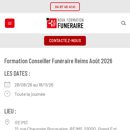
Passer
04 67 45 41 41
au
contenu
CONTACTEZ-NOUS
Formation Conseiller Funéraire Reims Août 2026
LES DATES :
28/08/26 au 18/11/26
Toute la journée
LIEU :
REIMS
21, rue Chaussée Bocquaine, REIMS, 51000, Grand Est