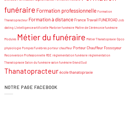
funéraire
Formation professionnelle
Formation
Formation à distance
France Travail
FUNEROAD
Thanatopracteur
Job
dating
L'intelligence artificielle
Marbrier funéraire
Maître de Cérémonie funéraire
Métier du funéraire
Modules
Métier Thanatopraxie
Opco
Porteur Chauffeur Fossoyeur
physiologie
Pompes Funèbres
porteur chauffeur
Reconversion Professionnelle
RSE
réglementation funéraire
réglementation
Thanatopraxie
Salon du funéraire
salon funéraire Grand Sud
Thanatopracteur
école thanatopraxie
NOTRE PAGE FACEBOOK