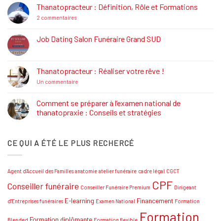
La
Thanatopracteur : Définition, Rôle et Formations
Réglementation
Funéraire
sur
2 commentaires
Thanatopracteur
:
Définition,
Job Dating Salon Funéraire Grand SUD
Rôle
Aucun
et
commentaire
Formations
sur
Job
Thanatopracteur : Réaliser votre rêve !
Dating
Salon
sur
Un commentaire
Funéraire
Thanatopracteur
Grand
:
SUD
Réaliser
Comment se préparer à l’examen national de
votre
thanatopraxie : Conseils et stratégies
rêve
!
Aucun
commentaire
sur
CE QUI A ÉTÉ LE PLUS RECHERCÉ
Comment
se
préparer
à
l’examen
Agent d'Accueil des Familles
anatomie
atelier funéraire
cadre légal
CGCT
national
de
CPF
Conseiller funéraire
thanatopraxie
Conseiller Funéraire Premium
Dirigeant
:
Conseils
E-learning
Financement
d'Entreprises funéraires
Examen National
Formation
et
Formation
stratégies
Formation diplômante
Blended
Formation flexible