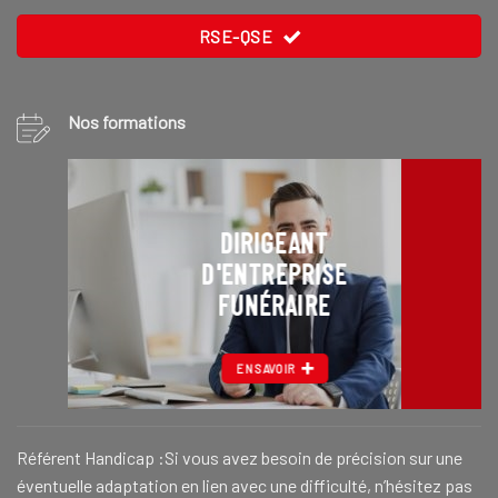
RSE-QSE
Nos formations
DIRIGEANT
D'ENTREPRISE
FUNÉRAIRE
EN SAVOIR
Référent Handicap :Si vous avez besoin de précision sur une
éventuelle adaptation en lien avec une difficulté, n’hésitez pas