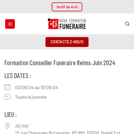
Passer
04 67 45 41 41
au
contenu
CONTACTEZ-NOUS
Formation Conseiller Funéraire Reims Juin 2024
LES DATES :
03/06/24 au 13/09/24
Toute la journée
LIEU :
REIMS
21, rue Chaussée Bocquaine, REIMS, 51000, Grand Est