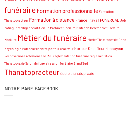
funéraire
Formation professionnelle
Formation
Formation à distance
France Travail
FUNEROAD
Thanatopracteur
Job
dating
L'intelligence artificielle
Marbrier funéraire
Maître de Cérémonie funéraire
Métier du funéraire
Modules
Métier Thanatopraxie
Opco
Porteur Chauffeur Fossoyeur
physiologie
Pompes Funèbres
porteur chauffeur
Reconversion Professionnelle
RSE
réglementation funéraire
réglementation
Thanatopraxie
Salon du funéraire
salon funéraire Grand Sud
Thanatopracteur
école thanatopraxie
NOTRE PAGE FACEBOOK