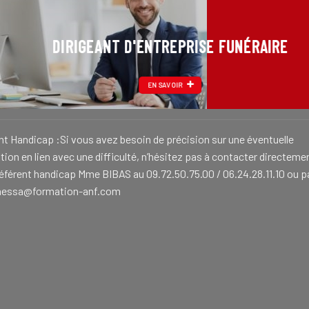
DIRIGEANT D'ENTREPRISE FUNÉRAIRE
EN SAVOIR
nt Handicap :Si vous avez besoin de précision sur une éventuelle
ion en lien avec une difficulté, n’hésitez pas à contacter directeme
référent handicap Mme BIBAS au 09.72.50.75.00 / 06.24.28.11.10 ou p
nessa@formation-anf.com