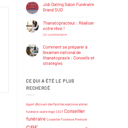
Définition,
Job Dating Salon Funéraire
Rôle
Grand SUD
et
Formations
Aucun
commentaire
Thanatopracteur : Réaliser
sur
Job
votre rêve !
Dating
Salon
sur
Un commentaire
Funéraire
Thanatopracteur
Grand
:
SUD
Réaliser
Comment se préparer à
votre
l’examen national de
rêve
!
thanatopraxie : Conseils et
stratégies
Aucun
commentaire
sur
CE QUI A ÉTÉ LE PLUS
Comment
se
RECHERCÉ
préparer
à
l’examen
national
de
Agent d'Accueil des Familles
anatomie
atelier
thanatopraxie
:
Conseiller
funéraire
cadre légal
CGCT
Conseils
et
funéraire
Conseiller Funéraire Premium
stratégies
CPF