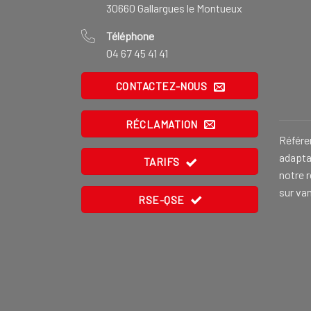
30660 Gallargues le Montueux
Téléphone
04 67 45 41 41
CONTACTEZ-NOUS
RÉCLAMATION
Référe
adaptat
TARIFS
notre 
sur va
RSE-QSE