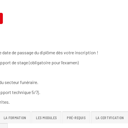
 date de passage du diplôme dès votre inscription !
apport de stage (obligatoire pour l’examen)
u secteur funéraire.
pport technique 5/7j.
ites.
LA FORMATION
LES MODULES
PRÉ-REQUIS
LA CERTIFICATION