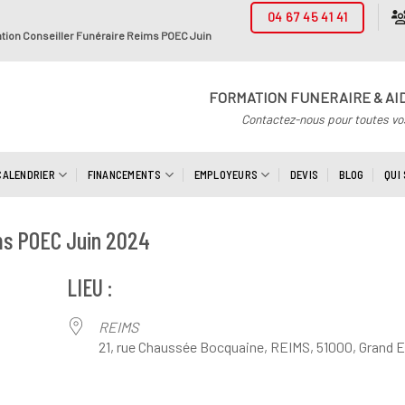
04 67 45 41 41
tion Conseiller Funéraire Reims POEC Juin
FORMATION FUNERAIRE & AI
Contactez-nous pour toutes vo
CALENDRIER
FINANCEMENTS
EMPLOYEURS
DEVIS
BLOG
QUI
ims POEC Juin 2024
LIEU :
REIMS
21, rue Chaussée Bocquaine, REIMS, 51000, Grand E