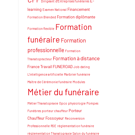
E-
Dirigeant d'Entreprises funéraires
learning
Financement
Examen National
Formation diplômante
Formation Blended
Formation
Formation flexible
funéraire
Formation
professionnelle
Formation
Formation à distance
Thanatopracteur
France Travail
FUNEROAD
Job dating
L'intelligence artificielle
Marbrier funéraire
Maître de Cérémonie funéraire
Modules
Métier du funéraire
Métier Thanatopraxie
Opco
physiologie
Pompes
Porteur
Funèbres
porteur chauffeur
Chauffeur Fossoyeur
Reconversion
Professionnelle
RSE
réglementation funéraire
réglementation Thanatopraxie
Salon du funéraire