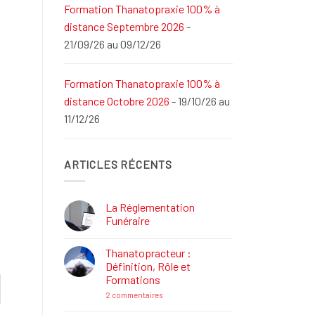
Formation Thanatopraxie 100% à
distance Septembre 2026
-
21/09/26 au 09/12/26
Formation Thanatopraxie 100% à
distance Octobre 2026
- 19/10/26 au
11/12/26
ARTICLES RÉCENTS
La Réglementation
Funéraire
Aucun
commentaire
Thanatopracteur :
sur
La
Définition, Rôle et
Réglementation
Formations
Funéraire
sur
2 commentaires
Thanatopracteur
: