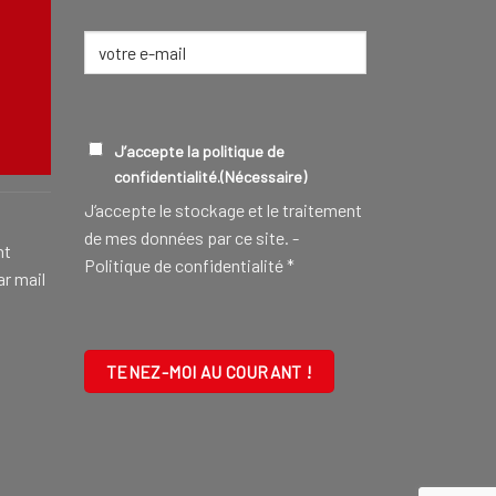
E-
mail
(Nécessaire)
CONSEILLER FUNÉRAIRE
EN SAVOIR
RGPD
(NÉCESSAIRE)
J’accepte la politique de
confidentialité.
(Nécessaire)
J‘accepte le stockage et le traitement
de mes données par ce site. -
nt
Politique de confidentialité
*
ar mail
CAPTCHA