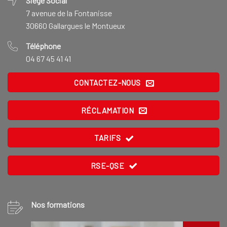
Siège Social
7 avenue de la Fontanisse
30660 Gallargues le Montueux
Téléphone
04 67 45 41 41
CONTACTEZ-NOUS
RÉCLAMATION
TARIFS
RSE-QSE
Nos formations