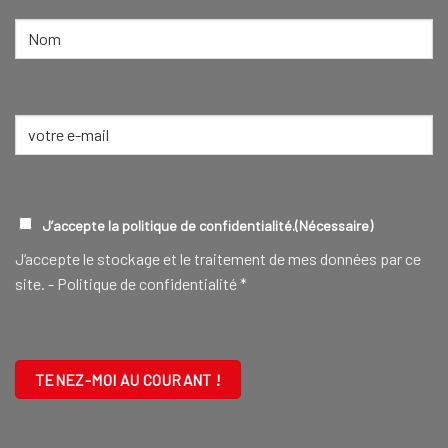
NOM
(NÉCESSAIRE)
Nom
E-
mail
(Nécessaire)
RGPD
(NÉCESSAIRE)
J’accepte la politique de confidentialité.
(Nécessaire)
J‘accepte le stockage et le traitement de mes données par ce
site. -
Politique de confidentialité
*
CAPTCHA