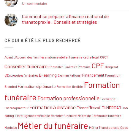
Salon
sur
Un commentaire
Funéraire
Thanatopracteur
Grand
:
SUD
Réaliser
Comment se préparer à l’examen national de
votre
thanatopraxie : Conseils et stratégies
rêve
!
Aucun
commentaire
sur
CE QUI A ÉTÉ LE PLUS RECHERCÉ
Comment
se
préparer
à
l’examen
Agent d'Accueil des Familles
anatomie
atelier funéraire
cadre légal
CGCT
national
de
CPF
Conseiller funéraire
thanatopraxie
Conseiller Funéraire Premium
Dirigeant
:
Conseils
E-learning
Financement
d'Entreprises funéraires
Examen National
Formation
et
Formation
stratégies
Formation diplômante
Blended
Formation flexible
funéraire
Formation professionnelle
Formation
Formation à distance
France Travail
FUNEROAD
Thanatopracteur
Job
dating
L'intelligence artificielle
Marbrier funéraire
Maître de Cérémonie funéraire
Métier du funéraire
Modules
Métier Thanatopraxie
Opco