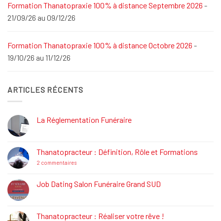
Formation Thanatopraxie 100% à distance Septembre 2026
-
21/09/26 au 09/12/26
Formation Thanatopraxie 100% à distance Octobre 2026
-
19/10/26 au 11/12/26
ARTICLES RÉCENTS
La Réglementation Funéraire
Aucun
commentaire
sur
La
Thanatopracteur : Définition, Rôle et Formations
Réglementation
Funéraire
sur
2 commentaires
Thanatopracteur
:
Définition,
Job Dating Salon Funéraire Grand SUD
Rôle
Aucun
et
commentaire
Formations
sur
Job
Thanatopracteur : Réaliser votre rêve !
Dating