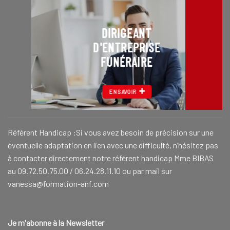
DIRIGEANT
D'ENTREPRISE
FUNÉRAIRE
EN SAVOIR
Référent Handicap :Si vous avez besoin de précision sur une
éventuelle adaptation en lien avec une difficulté, n’hésitez pas
à contacter directement notre référent handicap Mme BIBAS
au 09.72.50.75.00 / 06.24.28.11.10 ou par mail sur
vanessa@formation-anf.com
Je m'abonne à la Newsletter